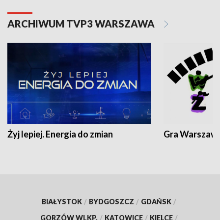
ARCHIWUM TVP3 WARSZAWA
Żyj lepiej. Energia do zmian
Gra Warszaw
BIAŁYSTOK
/
BYDGOSZCZ
/
GDAŃSK
/
GORZÓW WLKP.
/
KATOWICE
/
KIELCE
/