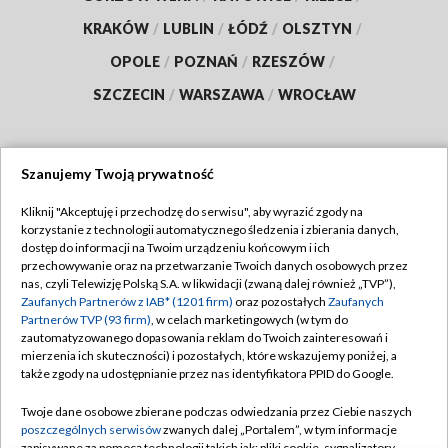
KRAKÓW
/
LUBLIN
/
ŁÓDŹ
/
OLSZTYN
/
OPOLE
/
POZNAŃ
/
RZESZÓW
/
SZCZECIN
/
WARSZAWA
/
WROCŁAW
Szanujemy Twoją prywatność
Dołącz do nas:
Kliknij "Akceptuję i przechodzę do serwisu", aby wyrazić zgody na
korzystanie z technologii automatycznego śledzenia i zbierania danych,
TVP
dostęp do informacji na Twoim urządzeniu końcowym i ich
Abonament TVP
przechowywanie oraz na przetwarzanie Twoich danych osobowych przez
Regulamin TVP
nas, czyli Telewizję Polską S.A. w likwidacji (zwaną dalej również „TVP”),
Emisja w TVP
Zaufanych Partnerów z IAB* (1201 firm)
oraz pozostałych
Zaufanych
Polityka prywatności
Partnerów TVP (93 firm)
, w celach marketingowych (w tym do
Centrum informacji TVP
Moje zgody
zautomatyzowanego dopasowania reklam do Twoich zainteresowań i
mierzenia ich skuteczności) i pozostałych, które wskazujemy poniżej, a
Naziemna Telewizja Cyfrowa
Pomoc
także zgody na udostępnianie przez nas identyfikatora PPID do Google.
Sklep TVP
Biuro reklamy
Twoje dane osobowe zbierane podczas odwiedzania przez Ciebie naszych
Rada Programowa
poszczególnych serwisów
zwanych dalej „Portalem”, w tym informacje
Kontakt
zapisywane za pomocą technologii takich jak: pliki cookie, sygnalizatory