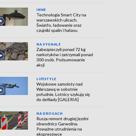
INNE
Technologia Smart City na
warszawskich ulicach.
Światło, ładowanie oraz
czujniki spalin i hałasu
NA SYGNALE
Zabezpieczyli ponad 72 kg
narkotyków i zatrzymali ponad
300 osób. Podsumowanie
akcji
LIFESTYLE
Wojskowe samoloty nad
Warszawą w sobotnie
południe. Lotnicy szykują się
do defilady [GALERIA]
NA DROGACH
Rusza remont drugiej jezdni
obwodnicy Garwolina.
Poważne utrudnienia na
ekspresówce