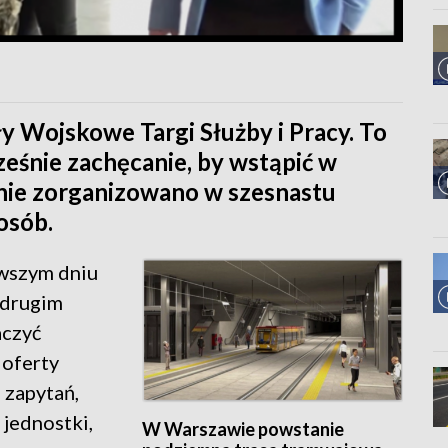
 Wojskowe Targi Służby i Pracy. To
ześnie zachęcanie, by wstąpić w
enie zorganizowano w szesnastu
osób.
rwszym dniu
 drugim
aczyć
 oferty
 zapytań,
 jednostki,
W Warszawie powstanie