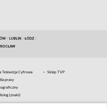
KÓW
/
LUBLIN
/
ŁÓDŹ
/
ROCŁAW
 Telewizja Cyfrowa
Sklep TVP
la prasy
tograficzny
sing (znaki)