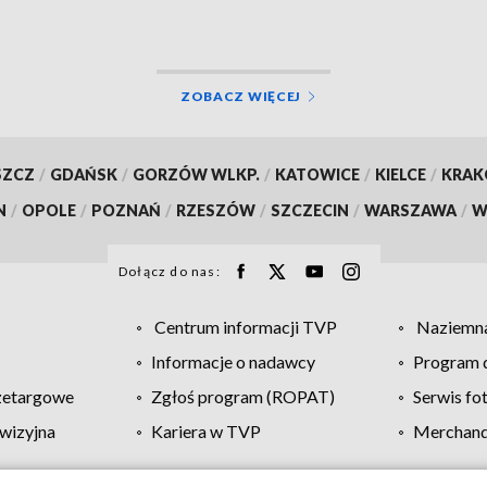
ZOBACZ WIĘCEJ
SZCZ
/
GDAŃSK
/
GORZÓW WLKP.
/
KATOWICE
/
KIELCE
/
KRA
N
/
OPOLE
/
POZNAŃ
/
RZESZÓW
/
SZCZECIN
/
WARSZAWA
/
W
Dołącz do nas:
Centrum informacji TVP
Naziemna
Informacje o nadawcy
Program d
zetargowe
Zgłoś program (ROPAT)
Serwis fo
wizyjna
Kariera w TVP
Merchandi