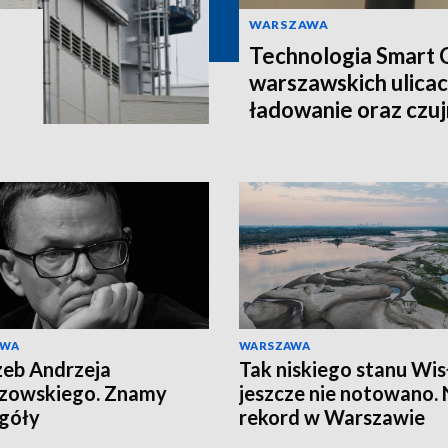
WARSZAWA
Technologia Smart C
warszawskich ulicac
ładowanie oraz czujn
AWA
WARSZAWA
eb Andrzeja
Tak niskiego stanu Wis
zowskiego. Znamy
jeszcze nie notowano.
góły
rekord w Warszawie