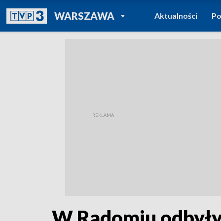
POWRÓT DO
WARSZAWA
Aktualności
Po
TVP REGIONY
W Radomiu odbyły 