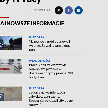
UDOSTĘPNIJ:
AJNOWSZE INFORMACJE
HISTORIA
Mazowiecki gród opanowali
rycerze. Są walki, tańce oraz
targ
WIADOMOŚCI
Prace Veolii w Warszawie.
Największa przerwa w
dostawie dotyczy prawie 700
budynków
HISTORIA
Jeden z najważniejszych
zabytków zagrożony.
Specjaliści połączyli siły by go
ratować