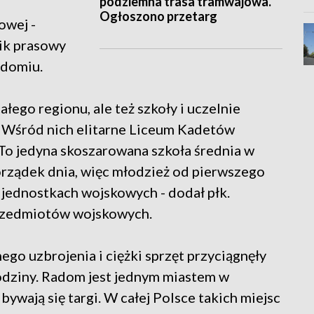
podziemna trasa tramwajowa.
Ogłoszono przetarg
owej -
ik prasowy
adomiu.
ałego regionu, ale też szkoły i uczelnie
. Wśród nich elitarne Liceum Kadetów
 To jedyna skoszarowana szkoła średnia w
orządek dnia, więc młodzież od pierwszego
 jednostkach wojskowych - dodał płk.
przedmiotów wojskowych.
go uzbrojenia i ciężki sprzęt przyciągnęły
e rodziny. Radom jest jednym miastem w
wają się targi. W całej Polsce takich miejsc