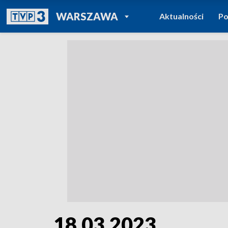
POWRÓT DO
WARSZAWA
Aktualności
Po
TVP REGIONY
18.03.2023