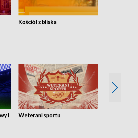
Kościół z bliska
wy i
Weterani sportu
Najlepsi Sp
2024