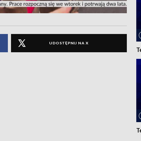
UDOSTĘPNIJ NA X
T
T