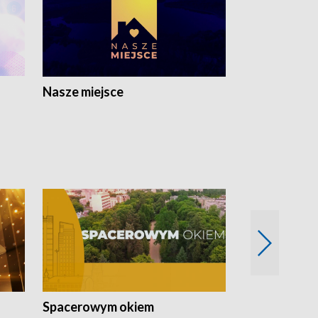
Nasze miejsce
Spacerowym okiem
Filmowe spo