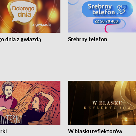
o dnia z gwiazdą
Srebrny telefon
rki
W blasku reflektorów