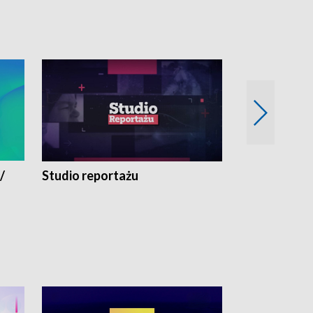
/
Studio reportażu
Eksperyment