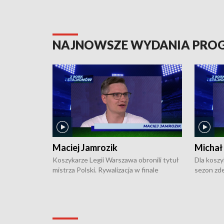
NAJNOWSZE WYDANIA PR
Maciej Jamrozik
Michał
Koszykarze Legii Warszawa obronili tytuł
Dla koszy
mistrza Polski. Rywalizacja w finale
sezon zde
ekstraklasy toczyła się do czterech
Najpierw 
zwycięstw i dopiero ostatni, siódmy mecz
międzyna
okazał się decydujący. W hali przy
Ligę Półn
Obrońców Tobruku na Bemowie
podbijać 
podopieczni estońskiego trenera Heiko
zasadnicz