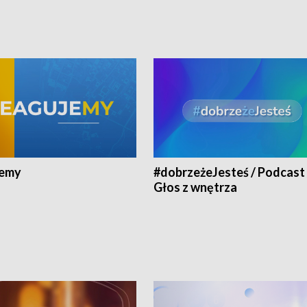
jemy
#dobrzeżeJesteś / Podcast 
Głos z wnętrza