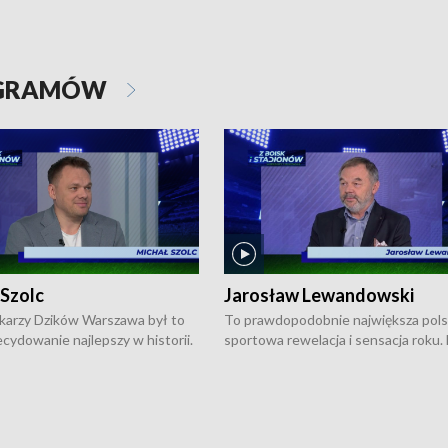
OGRAMÓW
 Szolc
Jarosław Lewandowski
karzy Dzików Warszawa był to
To prawdopodobnie największa pol
cydowanie najlepszy w historii.
sportowa rewelacja i sensacja roku.
pierwszy raz sięgnęli po
Chwalińska podbiła serca całej Pols
rodowe trofeum, wygrywając
kortach imienia Rolanda Garrosa w
ocno Europejską. Potem zaczęli
wielkoszlemowym turnieju French 
ekstraklasę. Po sezonie
przebijała się przez kwalifikacje, wyg
ym zadebiutowali w fazie play-
aż dziewięć pojedynków i dopiero w 