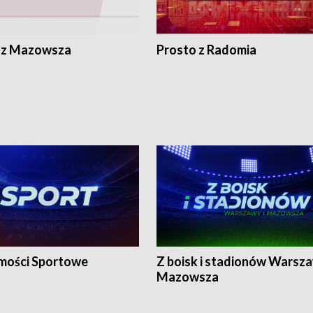
 z Mazowsza
Prosto z Radomia
ości Sportowe
Z boisk i stadionów Warsza
Mazowsza