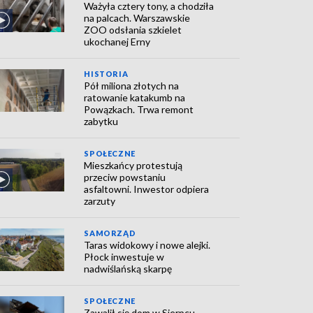
Ważyła cztery tony, a chodziła
na palcach. Warszawskie
ZOO odsłania szkielet
ukochanej Erny
HISTORIA
Pół miliona złotych na
ratowanie katakumb na
Powązkach. Trwa remont
zabytku
SPOŁECZNE
Mieszkańcy protestują
przeciw powstaniu
asfaltowni. Inwestor odpiera
zarzuty
SAMORZĄD
Taras widokowy i nowe alejki.
Płock inwestuje w
nadwiślańską skarpę
SPOŁECZNE
Zawalił się dom w Sierpcu.