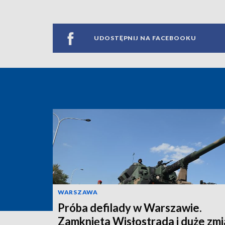
UDOSTĘPNIJ NA FACEBOOKU
WARSZAWA
Próba defilady w Warszawie.
Zamknięta Wisłostrada i duże zm