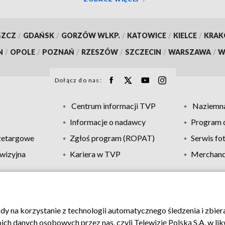
SZCZ
/
GDAŃSK
/
GORZÓW WLKP.
/
KATOWICE
/
KIELCE
/
KRA
N
/
OPOLE
/
POZNAŃ
/
RZESZÓW
/
SZCZECIN
/
WARSZAWA
/
W
Dołącz do nas:
Centrum informacji TVP
Naziemna
Informacje o nadawcy
Program d
zetargowe
Zgłoś program (ROPAT)
Serwis fo
wizyjna
Kariera w TVP
Merchandi
Polityka prywatności
Moje zgody
Pomoc
Biuro re
ody na korzystanie z technologii automatycznego śledzenia i zbie
 danych osobowych przez nas, czyli Telewizję Polską S.A. w likw