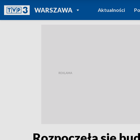
POWRÓT DO
WARSZAWA
Aktualności
Po
TVP REGIONY
Rozpoczęła się bu