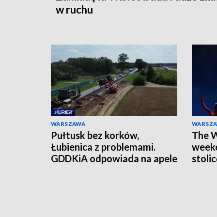
w ruchu
WARSZAWA
WARSZ
Pułtusk bez korków,
The W
Łubienica z problemami.
weeke
GDDKiA odpowiada na apele
stoli
mieszkańców
czeka