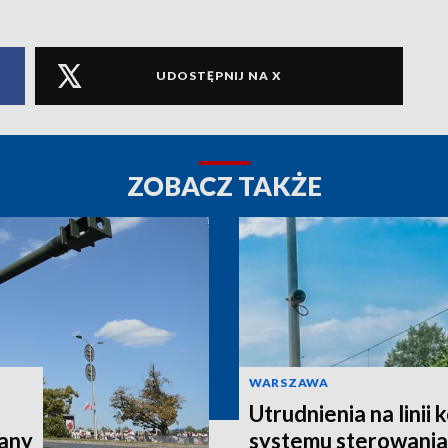
UDOSTĘPNIJ NA X
ZOBACZ TAKŻE
WARSZAWA
Utrudnienia na linii
iany
systemu sterowania