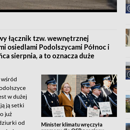
wy łącznik tzw. wewnętrznej
i osiedlami Podolszycami Północ i
ca sierpnia, a to oznacza duże
y wśród
Podolszyce
est w dużej
ą ją setki
o już
 dziurki od
Minister klimatu wręczyła