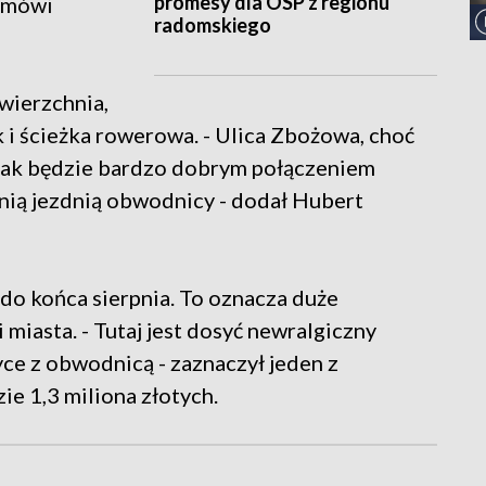
promesy dla OSP z regionu
- mówi
radomskiego
wierzchnia,
 i ścieżka rowerowa. - Ulica Zbożowa, choć
ednak będzie bardzo dobrym połączeniem
nią jezdnią obwodnicy - dodał Hubert
ą do końca sierpnia. To oznacza duże
 miasta. - Tutaj jest dosyć newralgiczny
ce z obwodnicą - zaznaczył jeden z
e 1,3 miliona złotych.