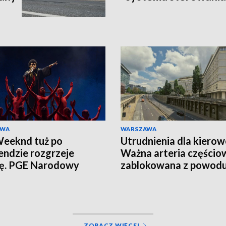
AWA
WARSZAWA
eeknd tuż po
Utrudnienia dla kiero
ndzie rozgrzeje
Ważna arteria częścio
cę. PGE Narodowy
zablokowana z powod
ją tłumy
remontu
ZOBACZ WIĘCEJ