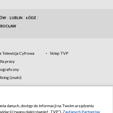
KÓW
/
LUBLIN
/
ŁÓDŹ
/
ROCŁAW
 Telewizja Cyfrowa
Sklep TVP
la prasy
tograficzny
sing (znaki)
klamy
Kontakt
rania danych, dostęp do informacji na Twoim urządzeniu
idacji (zwaną dalej również „TVP”),
Zaufanych Partnerów