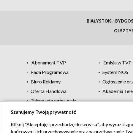
BIAŁYSTOK
/
BYDGO
OLSZTY
Abonament TVP
Emisja w TVP
Rada Programowa
System NOS
Biuro Reklamy
Ogłoszenie pr
Oferta Handlowa
Akademia Tele
Telegazeta ogłoszenia
Szanujemy Twoją prywatność
Regulamin TVP
Kliknij "Akceptuję i przechodzę do serwisu", aby wyrazić zg
końcowym i ich przechowywanie oraz na przetwarzanie Twoich