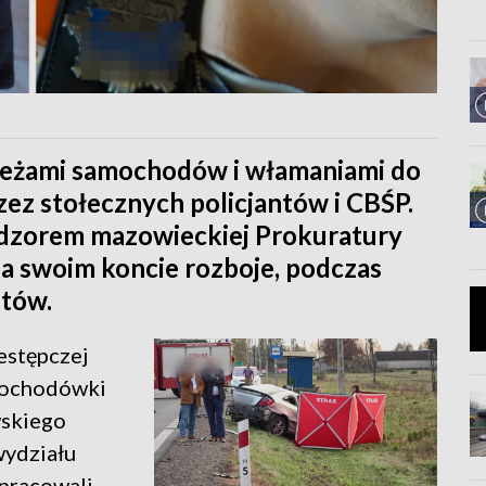
zieżami samochodów i włamaniami do
ez stołecznych policjantów i CBŚP.
nadzorem mazowieckiej Prokuratury
na swoim koncie rozboje, podczas
ntów.
estępczej
amochodówki
wskiego
ydziału
zpracowali