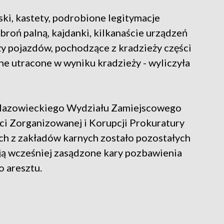
ki, kastety, podrobione legitymacje
broń palną, kajdanki, kilkanaście urządzeń
ży pojazdów, pochodzące z kradzieży części
e utracone w wyniku kradzieży - wyliczyła
Mazowieckiego Wydziału Zamiejscowego
i Zorganizowanej i Korupcji Prokuratury
 z zakładów karnych zostało pozostałych
ją wcześniej zasądzone kary pozbawienia
o aresztu.