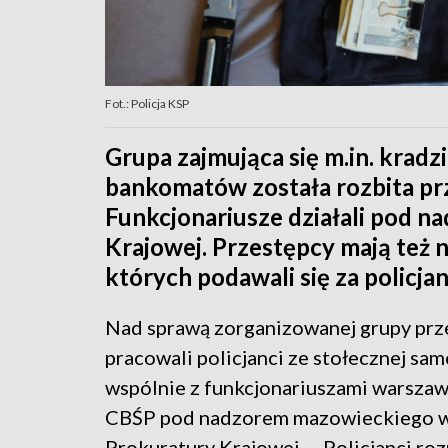
Fot.: Policja KSP
Grupa zajmująca się m.in. krad
bankomatów została rozbita prz
Funkcjonariusze działali pod 
Krajowej. Przestępcy mają też 
których podawali się za policja
Nad sprawą zorganizowanej grupy prz
pracowali policjanci ze stołecznej s
wspólnie z funkcjonariuszami warsza
CBŚP pod nadzorem mazowieckiego w
Prokuratury Krajowej. – Policjanci ro