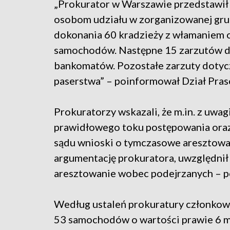
„Prokurator w Warszawie przedstawił
osobom udziału w zorganizowanej grup
dokonania 60 kradzieży z włamaniem o
samochodów. Następne 15 zarzutów d
bankomatów. Pozostałe zarzuty dotycz
paserstwa” – poinformował Dział Pras
Prokuratorzy wskazali, że m.in. z uwa
prawidłowego toku postępowania oraz
sądu wnioski o tymczasowe aresztowan
argumentację prokuratora, uwzględnił
aresztowanie wobec podejrzanych – p
Według ustaleń prokuratury członkowi
53 samochodów o wartości prawie 6 mi