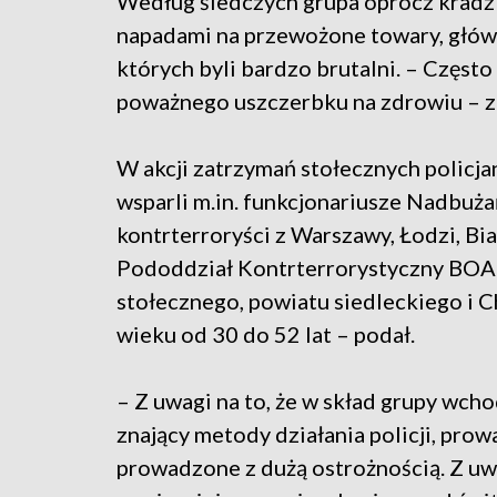
Według śledczych grupa oprócz kradz
napadami na przewożone towary, główn
których byli bardzo brutalni. – Częs
poważnego uszczerbku na zdrowiu – za
W akcji zatrzymań stołecznych policj
wsparli m.in. funkcjonariusze Nadbuża
kontrterroryści z Warszawy, Łodzi, B
Pododdział Kontrterrorystyczny BOA K
stołecznego, powiatu siedleckiego i
wieku od 30 do 52 lat – podał.
– Z uwagi na to, że w skład grupy wcho
znający metody działania policji, pro
prowadzone z dużą ostrożnością. Z uwag