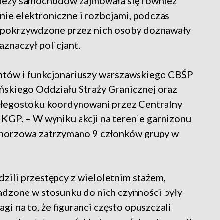
ieży samochodów zajmowała się również
ie elektroniczne i rozbojami, podczas
to pokrzywdzone przez nich osoby doznawały
znaczył policjant.
antów i funkcjonariuszy warszawskiego CBŚP
ńskiego Oddziału Straży Granicznej oraz
iałegostoku koordynowani przez Centralny
GP. – W wyniku akcji na terenie garnizonu
 Chorzowa zatrzymano 9 członków grupy w
dzili przestępcy z wieloletnim stażem,
wadzone w stosunku do nich czynności były
i na to, że figuranci często opuszczali