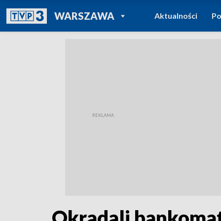
POWRÓT DO
WARSZAWA
Aktualności
Po
TVP REGIONY
Okradali bankomaty