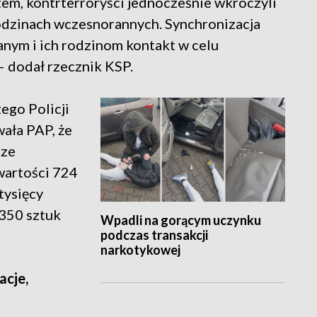
tem, kontrterroryści jednocześnie wkroczyli
odzinach wczesnorannych. Synchronizacja
anym i ich rodzinom kontakt w celu
– dodał rzecznik KSP.
ego Policji
ała PAP, że
sze
wartości 724
tysięcy
 350 sztuk
Wpadli na gorącym uczynku
podczas transakcji
narkotykowej
acje,