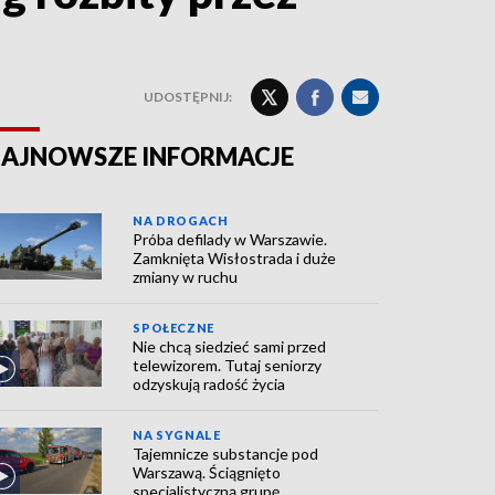
UDOSTĘPNIJ:
AJNOWSZE INFORMACJE
NA DROGACH
Próba defilady w Warszawie.
Zamknięta Wisłostrada i duże
zmiany w ruchu
SPOŁECZNE
Nie chcą siedzieć sami przed
telewizorem. Tutaj seniorzy
odzyskują radość życia
NA SYGNALE
Tajemnicze substancje pod
Warszawą. Ściągnięto
specjalistyczną grupę