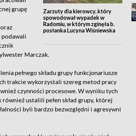
cnej grupę
Zarzuty dla kierowcy, który
spowodował wypadek w
Radomiu, w którym zginęła b.
 oraz
posłanka Lucyna Wiśniewska
y podawali
cznik
Sylwester Marczak.
lenia pełnego składu grupy funkcjonariusze
ich trakcie wykorzystali szereg metod pracy
ównież czynności procesowe. W wyniku tych
 również ustalili pełen skład grupy, której
łalności byli bardzo bezwzględni i agresywni