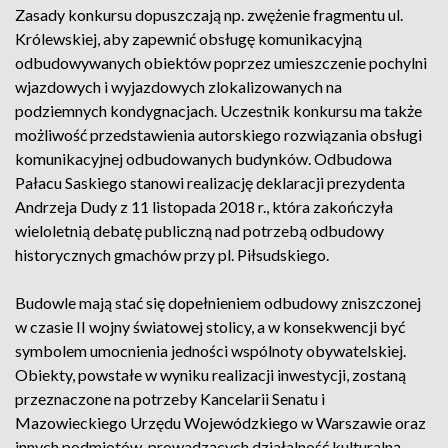
Zasady konkursu dopuszczają np. zwężenie fragmentu ul.
Królewskiej, aby zapewnić obsługę komunikacyjną
odbudowywanych obiektów poprzez umieszczenie pochylni
wjazdowych i wyjazdowych zlokalizowanych na
podziemnych kondygnacjach. Uczestnik konkursu ma także
możliwość przedstawienia autorskiego rozwiązania obsługi
komunikacyjnej odbudowanych budynków. Odbudowa
Pałacu Saskiego stanowi realizację deklaracji prezydenta
Andrzeja Dudy z 11 listopada 2018 r., która zakończyła
wieloletnią debatę publiczną nad potrzebą odbudowy
historycznych gmachów przy pl. Piłsudskiego.
Budowle mają stać się dopełnieniem odbudowy zniszczonej
w czasie II wojny światowej stolicy, a w konsekwencji być
symbolem umocnienia jedności wspólnoty obywatelskiej.
Obiekty, powstałe w wyniku realizacji inwestycji, zostaną
przeznaczone na potrzeby Kancelarii Senatu i
Mazowieckiego Urzędu Wojewódzkiego w Warszawie oraz
innych podmiotów, prowadzących działalność kulturalną,