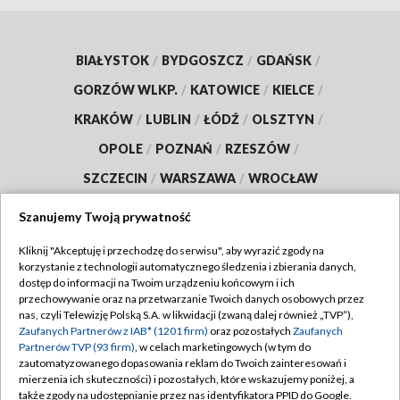
BIAŁYSTOK
/
BYDGOSZCZ
/
GDAŃSK
/
GORZÓW WLKP.
/
KATOWICE
/
KIELCE
/
KRAKÓW
/
LUBLIN
/
ŁÓDŹ
/
OLSZTYN
/
OPOLE
/
POZNAŃ
/
RZESZÓW
/
SZCZECIN
/
WARSZAWA
/
WROCŁAW
Szanujemy Twoją prywatność
Kliknij "Akceptuję i przechodzę do serwisu", aby wyrazić zgody na
Dołącz do nas:
korzystanie z technologii automatycznego śledzenia i zbierania danych,
dostęp do informacji na Twoim urządzeniu końcowym i ich
przechowywanie oraz na przetwarzanie Twoich danych osobowych przez
TVP
nas, czyli Telewizję Polską S.A. w likwidacji (zwaną dalej również „TVP”),
Abonament TVP
Zaufanych Partnerów z IAB* (1201 firm)
oraz pozostałych
Zaufanych
Regulamin TVP
Partnerów TVP (93 firm)
, w celach marketingowych (w tym do
Emisja w TVP
Polityka prywatności
zautomatyzowanego dopasowania reklam do Twoich zainteresowań i
mierzenia ich skuteczności) i pozostałych, które wskazujemy poniżej, a
Centrum informacji TVP
Moje zgody
także zgody na udostępnianie przez nas identyfikatora PPID do Google.