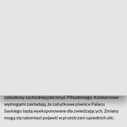
przeddzień wybuchu II wojny światowej tj. 31 sierpnia 1939 r.
W związku z tym niezbędne jest dokładne zbadanie źródeł
historycznych, w szczególności zachowanych planów,
fotografii i szkiców. Jednym z wymagań konkursu jest
również odtworzenie ogrodu przy pawilonie Becka wraz z
ogrodzeniem, umożliwiającym swobodną komunikację z
Ogrodem Saskim.
Zgodnie z zapisem ustawy "układ urbanistyczny placu
Marszałka Józefa Piłsudskiego wraz ze znajdującym się na
nim Grobem Nieznanego Żołnierza, pomnikiem Józefa
Piłsudskiego, Krzyżem Papieskim, Pomnikiem Ofiar Tragedii
Smoleńskiej 2010 r. oraz pomnikiem Lecha Kaczyńskiego
jest nienaruszalny". Usunięte nie mogą być również relikty
zabudowy zachodniej pierzei pl. Piłsudskiego. Konkursowe
wymogami zakładają, że zabytkowe piwnice Pałacu
Saskiego będą wyeksponowane dla zwiedzających. Zmiany
mogą się natomiast pojawić w przestrzeni sąsiednich ulic.