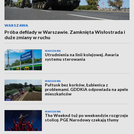
WARSZAWA
Próba defilady w Warszawie. Zamknięta Wisłostrada i
duże zmiany w ruchu
WARSZAWA
Utrudnienia na linii kolejowej. Awaria
systemu sterowania
WARSZAWA
Pułtusk bez korków, Łubienica z
problemami. GDDKiA odpowiada na apele
mieszkańców
WARSZAWA
The Weeknd tuż po weekendzie rozgrzeje
stolicę. PGE Narodowy czekają tłumy