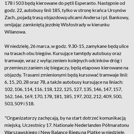
178 i 503 będą kierowane do pętli Esperanto. Następnie od
godz. 22, autobusy linii 185, tylko w stronę krańca Ursynów
Zach., pojadą trasą objazdową ulicami Andersa i pl. Bankowy,
omijając zamkniętą jezdnię Wisłostrady w kierunku
Wilanowa.
W niedzielę, 26 marca, w godz. 9.30-15, zamykane będą ulice
na trasach obu biegów. Kursujące tamtędy autobusy oraz
tramwaje, wraz z wyłączeniem kolejnych odcinków dróg i
przemieszczaniem się biegaczy, będą etapowo kierowane na
objazdy. Trasami zmienionymi będą kursować tramwaje linii:
6, 15, 20, 28 oraz 78, a także autobusy kursujące na liniach:
102, 106, 114, 116, 118, 122, 125, 127, 135, 146, 147, 157,
162, 166, 169, 170, 178, 181, 185, 197, 202, 212, 409, 500,
503, 509 i 518.
"Organizatorzy zachęcają, by na start dotrzeć komunikacją
miejską. Uczestnicy 17. Nationale Nederlanden Półmaratonu
Warszawskiego i New Balance Biegu na Piątkę w niedzielę,