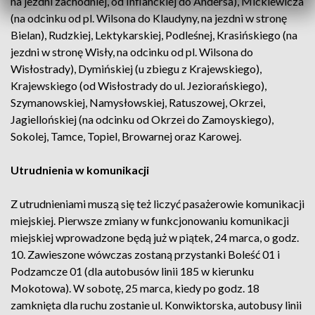
na jezdni zachodniej, od Inflanckiej do Andersa), Mickiewicza
(na odcinku od pl. Wilsona do Klaudyny, na jezdni w stronę
Bielan), Rudzkiej, Lektykarskiej, Podleśnej, Krasińskiego (na
jezdni w stronę Wisły, na odcinku od pl. Wilsona do
Wisłostrady), Dymińskiej (u zbiegu z Krajewskiego),
Krajewskiego (od Wisłostrady do ul. Jeziorańskiego),
Szymanowskiej, Namysłowskiej, Ratuszowej, Okrzei,
Jagiellońskiej (na odcinku od Okrzei do Zamoyskiego),
Sokolej, Tamce, Topiel, Browarnej oraz Karowej.
Utrudnienia w komunikacji
Z utrudnieniami muszą się też liczyć pasażerowie komunikacji
miejskiej. Pierwsze zmiany w funkcjonowaniu komunikacji
miejskiej wprowadzone będą już w piątek, 24 marca, o godz.
10. Zawieszone wówczas zostaną przystanki Boleść 01 i
Podzamcze 01 (dla autobusów linii 185 w kierunku
Mokotowa). W sobotę, 25 marca, kiedy po godz. 18
zamknięta dla ruchu zostanie ul. Konwiktorska, autobusy linii