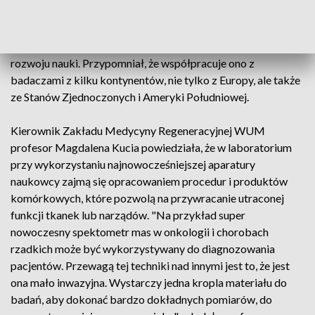
spraw Nauki i Transferu Technologii WUM profesor Piotr
Pruszczyk. Jego zdaniem laboratorium stwarza potężne
możliwości dla przyszłości medycyny regeneracyjnej i
rozwoju nauki. Przypomniał, że współpracuje ono z
badaczami z kilku kontynentów, nie tylko z Europy, ale także
ze Stanów Zjednoczonych i Ameryki Południowej.
Kierownik Zakładu Medycyny Regeneracyjnej WUM
profesor Magdalena Kucia powiedziała, że w laboratorium
przy wykorzystaniu najnowocześniejszej aparatury
naukowcy zajmą się opracowaniem procedur i produktów
komórkowych, które pozwolą na przywracanie utraconej
funkcji tkanek lub narządów. "Na przykład super
nowoczesny spektometr mas w onkologii i chorobach
rzadkich może być wykorzystywany do diagnozowania
pacjentów. Przewagą tej techniki nad innymi jest to, że jest
ona mało inwazyjna. Wystarczy jedna kropla materiału do
badań, aby dokonać bardzo dokładnych pomiarów, do