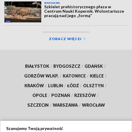
WARSZAWA
Szkielet prehistorycznego płaza w
Centrum Nauki Kopernik. Wolontariusze
pracują nad jego „formą”
ZOBACZ WIĘCEJ
BIAŁYSTOK
/
BYDGOSZCZ
/
GDAŃSK
/
GORZÓW WLKP.
/
KATOWICE
/
KIELCE
/
KRAKÓW
/
LUBLIN
/
ŁÓDŹ
/
OLSZTYN
/
OPOLE
/
POZNAŃ
/
RZESZÓW
/
SZCZECIN
/
WARSZAWA
/
WROCŁAW
Szanujemy Twoją prywatność