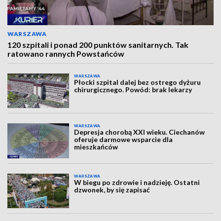
WARSZAWA
120 szpitali i ponad 200 punktów sanitarnych. Tak
ratowano rannych Powstańców
WARSZAWA
Płocki szpital dalej bez ostrego dyżuru
chirurgicznego. Powód: brak lekarzy
WARSZAWA
Depresja chorobą XXI wieku. Ciechanów
oferuje darmowe wsparcie dla
mieszkańców
WARSZAWA
W biegu po zdrowie i nadzieję. Ostatni
dzwonek, by się zapisać