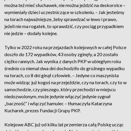
można też mieć słuchawek, nie można jeździć na deskorolce –
wymieniały dzieci uczestniczące w szkoleniu. – Jak jesteśmy
na torach najważniejsze, żeby sprawdzać w lewo i prawo,
jeżeli nie ma rogatek, to sprawdzić, czy pociąg przypadkiem
nie jedzie – dodały kolejne.
Tylko w 2022 roku na przejazdach kolejowych w całej Polsce
doszło do 172 wypadków, 43 osoby zginęły, a 20 zostało
ciężko rannych. Jak wynika z danych PKP w ubiegłym roku
średnio co niemal dwa dni dochodziło do groźnego wypadku
na torach, co 8 dni ginął człowiek. – Jedyne co maszynista
może widząc już kogoś na przejeździe, czy na torach, czy to w
samochodzie, czy pieszego, który przechodzi w miejscu
niedozwolonym, może jedynie włączyć jedynie sygnał
„baczność” i włączyć hamulec – tłumaczyła Katarzyna
Kucharek, prezes Fundacji Grupy PKP.
Kolejowe ABC już od kilku lat przemierza całą Polskę ucząc