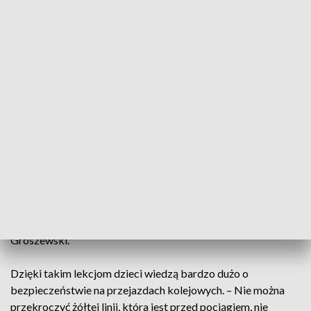
dotyczące bezpieczeństwa związanego z pociągami i
poruszaniem się po drogach – Inwestycja w bezpieczeństwo
już od najmłodszych lat, to jest inwestycja w przyszłość
dzieciaków. Jak najmniej wypadków kolejowych, jak najmniej
groźnych zdarzeń na przejazdach kolejowych – powiedział
Maciej Małecki, wiceminister Aktywów Państwowych.
Gdzie można przechodzić przez tory, kiedy, w jakich
okolicznościach bezwzględnie tego unikać, jak zachowywać
się na dworcu i peronie. Cel tego typu lekcji jest jeden,
poprawa bezpieczeństwa na torach i wokół nich. – Takie
lekcje są nieocenione, jest to bardzo ważna sprawa aby dzieci
edukować, aby dzieciom tłumaczyć, jak powinny się
zachować w danej sytuacji – przyznał wójt Staroźreb Kamil
Groszewski.
Dzięki takim lekcjom dzieci wiedzą bardzo dużo o
bezpieczeństwie na przejazdach kolejowych. – Nie można
przekroczyć żółtej linii, która jest przed pociągiem, nie