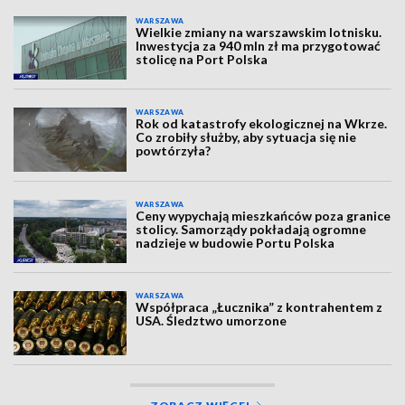
WARSZAWA
Wielkie zmiany na warszawskim lotnisku.
Inwestycja za 940 mln zł ma przygotować
stolicę na Port Polska
WARSZAWA
Rok od katastrofy ekologicznej na Wkrze.
Co zrobiły służby, aby sytuacja się nie
powtórzyła?
WARSZAWA
Ceny wypychają mieszkańców poza granice
stolicy. Samorządy pokładają ogromne
nadzieje w budowie Portu Polska
WARSZAWA
Współpraca „Łucznika” z kontrahentem z
USA. Śledztwo umorzone