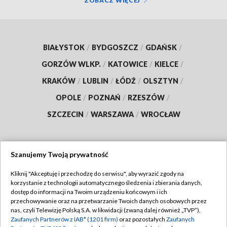
ZOBACZ WIĘCEJ
BIAŁYSTOK
/
BYDGOSZCZ
/
GDAŃSK
/
GORZÓW WLKP.
/
KATOWICE
/
KIELCE
/
KRAKÓW
/
LUBLIN
/
ŁÓDŹ
/
OLSZTYN
/
OPOLE
/
POZNAŃ
/
RZESZÓW
/
SZCZECIN
/
WARSZAWA
/
WROCŁAW
Szanujemy Twoją prywatność
Dołącz do nas:
Kliknij "Akceptuję i przechodzę do serwisu", aby wyrazić zgody na
korzystanie z technologii automatycznego śledzenia i zbierania danych,
TVP
dostęp do informacji na Twoim urządzeniu końcowym i ich
Abonament TVP
przechowywanie oraz na przetwarzanie Twoich danych osobowych przez
Regulamin TVP
nas, czyli Telewizję Polską S.A. w likwidacji (zwaną dalej również „TVP”),
Emisja w TVP
Polityka prywatności
Zaufanych Partnerów z IAB* (1201 firm)
oraz pozostałych
Zaufanych