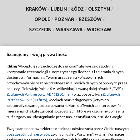
KRAKÓW
/
LUBLIN
/
ŁÓDŹ
/
OLSZTYN
/
OPOLE
/
POZNAŃ
/
RZESZÓW
/
SZCZECIN
/
WARSZAWA
/
WROCŁAW
Szanujemy Twoją prywatność
Dołącz do nas:
Kliknij "Akceptuję i przechodzę do serwisu", aby wyrazić zgody na
korzystanie z technologii automatycznego śledzenia i zbierania danych,
TVP
dostęp do informacji na Twoim urządzeniu końcowym i ich
Abonament TVP
przechowywanie oraz na przetwarzanie Twoich danych osobowych przez
Regulamin TVP
nas, czyli Telewizję Polską S.A. w likwidacji (zwaną dalej również „TVP”),
Emisja w TVP
Zaufanych Partnerów z IAB* (1201 firm)
oraz pozostałych
Zaufanych
Polityka prywatności
Partnerów TVP (93 firm)
, w celach marketingowych (w tym do
Centrum informacji TVP
Moje zgody
zautomatyzowanego dopasowania reklam do Twoich zainteresowań i
mierzenia ich skuteczności) i pozostałych, które wskazujemy poniżej, a
Naziemna Telewizja Cyfrowa
Pomoc
także zgody na udostępnianie przez nas identyfikatora PPID do Google.
Sklep TVP
Biuro reklamy
Twoje dane osobowe zbierane podczas odwiedzania przez Ciebie naszych
Rada Programowa
poszczególnych serwisów
zwanych dalej „Portalem”, w tym informacje
Kontakt
zapisywane za pomocą technologii takich jak: pliki cookie, sygnalizatory