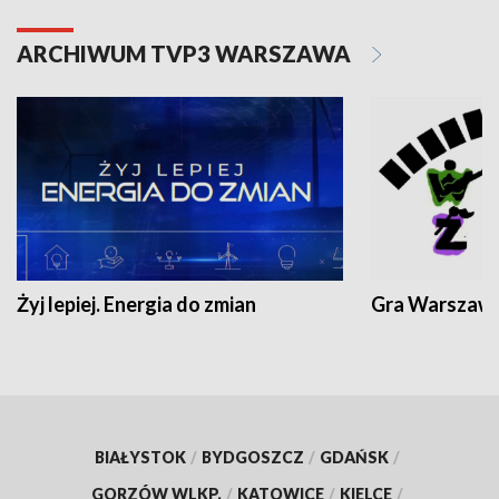
ARCHIWUM TVP3 WARSZAWA
Żyj lepiej. Energia do zmian
Gra Warszaw
BIAŁYSTOK
/
BYDGOSZCZ
/
GDAŃSK
/
GORZÓW WLKP.
/
KATOWICE
/
KIELCE
/