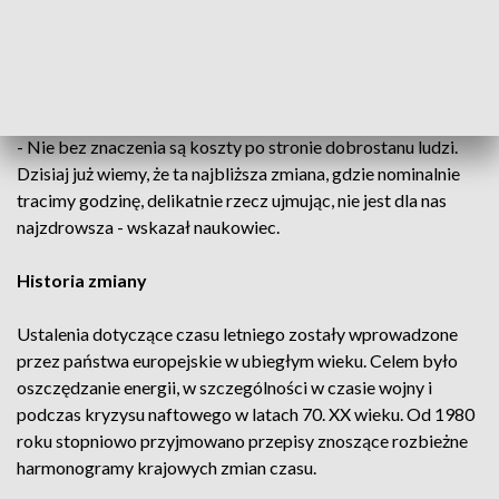
zmniejszona ilość snu przekłada się na efektywność pracy, np.
kierowców, kosztowne przestoje czy wymuszone opóźnienia
tam, gdzie mamy do czynienia z pracą zmianową, zwłaszcza
w transporcie i logistyce.
- Nie bez znaczenia są koszty po stronie dobrostanu ludzi.
Dzisiaj już wiemy, że ta najbliższa zmiana, gdzie nominalnie
tracimy godzinę, delikatnie rzecz ujmując, nie jest dla nas
najzdrowsza - wskazał naukowiec.
Historia zmiany
Ustalenia dotyczące czasu letniego zostały wprowadzone
przez państwa europejskie w ubiegłym wieku. Celem było
oszczędzanie energii, w szczególności w czasie wojny i
podczas kryzysu naftowego w latach 70. XX wieku. Od 1980
roku stopniowo przyjmowano przepisy znoszące rozbieżne
harmonogramy krajowych zmian czasu.