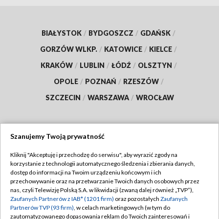
BIAŁYSTOK
/
BYDGOSZCZ
/
GDAŃSK
/
GORZÓW WLKP.
/
KATOWICE
/
KIELCE
/
KRAKÓW
/
LUBLIN
/
ŁÓDŹ
/
OLSZTYN
/
OPOLE
/
POZNAŃ
/
RZESZÓW
/
SZCZECIN
/
WARSZAWA
/
WROCŁAW
Szanujemy Twoją prywatność
Dołącz do nas:
Kliknij "Akceptuję i przechodzę do serwisu", aby wyrazić zgody na
korzystanie z technologii automatycznego śledzenia i zbierania danych,
TVP
dostęp do informacji na Twoim urządzeniu końcowym i ich
Abonament TVP
przechowywanie oraz na przetwarzanie Twoich danych osobowych przez
Regulamin TVP
nas, czyli Telewizję Polską S.A. w likwidacji (zwaną dalej również „TVP”),
Emisja w TVP
Polityka prywatności
Zaufanych Partnerów z IAB* (1201 firm)
oraz pozostałych
Zaufanych
Partnerów TVP (93 firm)
, w celach marketingowych (w tym do
Centrum informacji TVP
Moje zgody
zautomatyzowanego dopasowania reklam do Twoich zainteresowań i