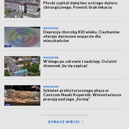
Płocki szpital dalej bez ostrego dyżuru
chirurgicznego. Powód: brak lekarzy
WARSZAWA
Depresja chorobą XXI wieku. Ciechanów
oferuje darmowe wsparcie dla
mieszkańców
WARSZAWA
W biegu po zdrowie i nadzieję. Ostatni
dzwonek, by się zapisać
WARSZAWA
Szkielet prehistorycznego płaza w
Centrum Nauki Kopernik. Wolontariusze
pracują nad jego „formą”
ZOBACZ WIĘCEJ