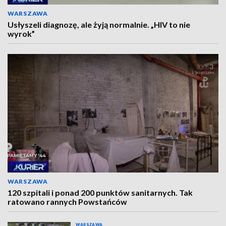
WARSZAWA
Usłyszeli diagnozę, ale żyją normalnie. „HIV to nie
wyrok”
WARSZAWA
120 szpitali i ponad 200 punktów sanitarnych. Tak
ratowano rannych Powstańców
WARSZAWA