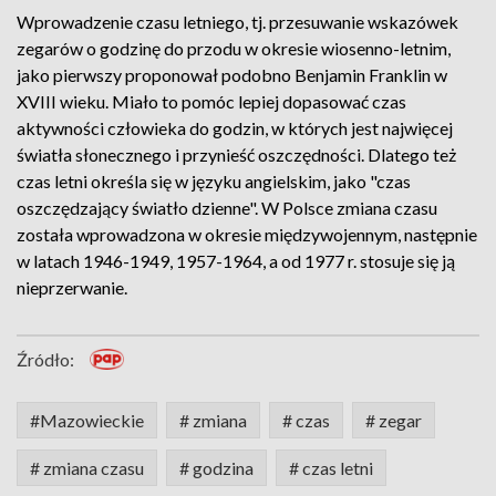
Wprowadzenie czasu letniego, tj. przesuwanie wskazówek
zegarów o godzinę do przodu w okresie wiosenno-letnim,
jako pierwszy proponował podobno Benjamin Franklin w
XVIII wieku. Miało to pomóc lepiej dopasować czas
aktywności człowieka do godzin, w których jest najwięcej
światła słonecznego i przynieść oszczędności. Dlatego też
czas letni określa się w języku angielskim, jako "czas
oszczędzający światło dzienne". W Polsce zmiana czasu
została wprowadzona w okresie międzywojennym, następnie
w latach 1946-1949, 1957-1964, a od 1977 r. stosuje się ją
nieprzerwanie.
Źródło:
#Mazowieckie
# zmiana
# czas
# zegar
# zmiana czasu
# godzina
# czas letni