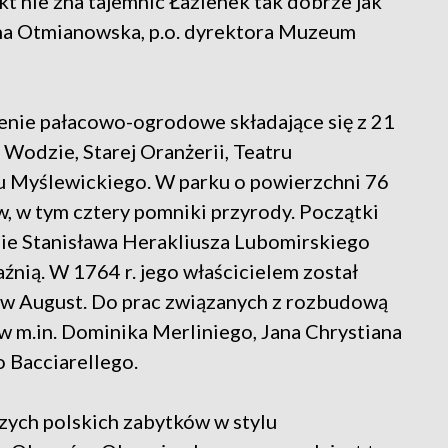
kt nie zna tajemnic Łazienek tak dobrze jak
nna Otmianowska, p.o. dyrektora Muzeum
enie pałacowo-ogrodowe składające się z 21
Wodzie, Starej Oranżerii, Teatru
u Myślewickiego. W parku o powierzchni 76
ów, w tym cztery pomniki przyrody. Początki
enie Stanisława Herakliusza Lubomirskiego
nią. W 1764 r. jego właścicielem został
ław August. Do prac związanych z rozbudową
w m.in. Dominika Merliniego, Jana Chrystiana
o Bacciarellego.
szych polskich zabytków w stylu