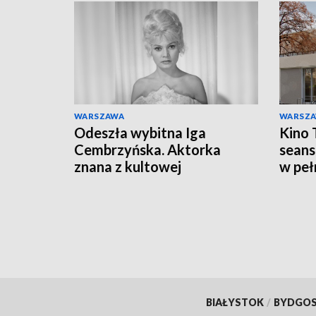
WARSZAWA
WARSZ
Odeszła wybitna Iga
Kino 
Cembrzyńska. Aktorka
seans
znana z kultowej
w peł
Hydrozagadki miała 87 lat
BIAŁYSTOK
/
BYDGO