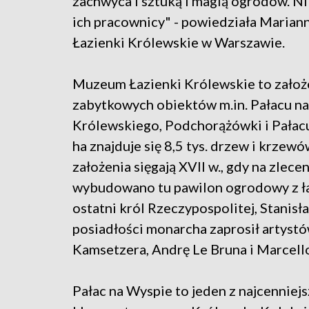
zachwyca i sztuką i magią ogrodów. Ni
ich pracownicy" - powiedziała Maria
Łazienki Królewskie w Warszawie.
Muzeum Łazienki Królewskie to założ
zabytkowych obiektów m.in. Pałacu na 
Królewskiego, Podchorążówki i Pałac
ha znajduje się 8,5 tys. drzew i krzew
założenia sięgają XVII w., gdy na zlec
wybudowano tu pawilon ogrodowy z łaź
ostatni król Rzeczypospolitej, Stanis
posiadłości monarcha zaprosił artystó
Kamsetzera, Andrę Le Bruna i Marcell
Pałac na Wyspie to jeden z najcenniej