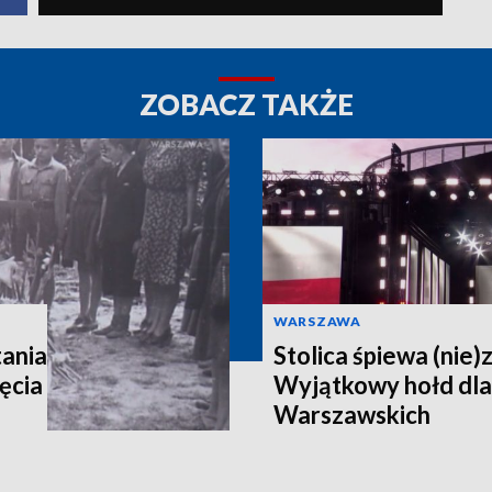
ZOBACZ TAKŻE
WARSZAWA
ania
Stolica śpiewa (nie)
ęcia
Wyjątkowy hołd dl
Warszawskich