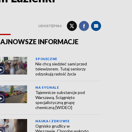
UDOSTĘPNIJ:
AJNOWSZE INFORMACJE
SPOŁECZNE
Nie chcą siedzieć sami przed
telewizorem. Tutaj seniorzy
odzyskują radość życia
NA SYGNALE
Tajemnicze substancje pod
Warszawą. Ściągnięto
specjalistyczną grupę
chemiczną [WIDEO]
NAUKA I ZDROWIE
Ognisko gruźlicy w
Warszawie. Chorobę wykryto