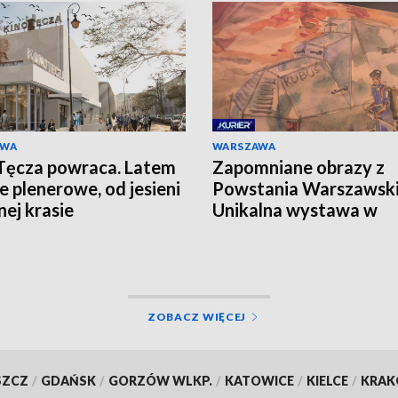
AWA
WARSZAWA
Tęcza powraca. Latem
Zapomniane obrazy z
e plenerowe, od jesieni
Powstania Warszawski
nej krasie
Unikalna wystawa w
Instytucie Pileckiego
ZOBACZ WIĘCEJ
SZCZ
/
GDAŃSK
/
GORZÓW WLKP.
/
KATOWICE
/
KIELCE
/
KRA