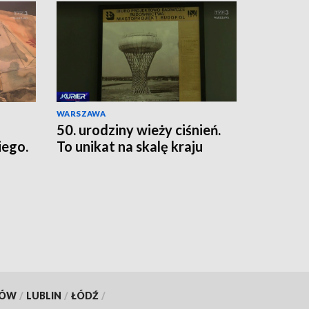
WARSZAWA
50. urodziny wieży ciśnień.
ego.
To unikat na skalę kraju
KÓW
/
LUBLIN
/
ŁÓDŹ
/