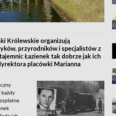
i Królewskie organizują
yków, przyrodników i specjalistów z
 tajemnic Łazienek tak dobrze jak ich
 dyrektora placówki Marianna
iczny
w każdy
ezpłatne
enek
Będą ich