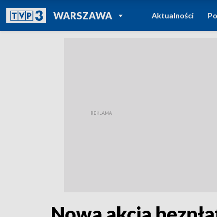
POWRÓT DO
WARSZAWA
Aktualności
Po
TVP REGIONY
Nowa akcja bezpła