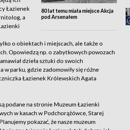
icy Łazienek
80 lat temu miała miejsce Akcja
pod Arsenałem
rnitolog, a
azienki
lko o obiektach i miejscach, ale także o
iach. Opowiedzą np. o zabytkowych powozach
zamawiał dzieła sztuki do swoich
a w parku, gdzie zadomowiły się różne
czniczka Łazienek Królewskich Agata
 są podane na stronie Muzeum Łazienki
wych w kasach w Podchorążówce, Starej
 "Planujemy pokazać, że nasze muzeum