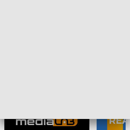
Plebiscyt Najlepsi Sportowcy
Wiadomości 
Warszawy 2025
SPOŁECZEŃSTWO