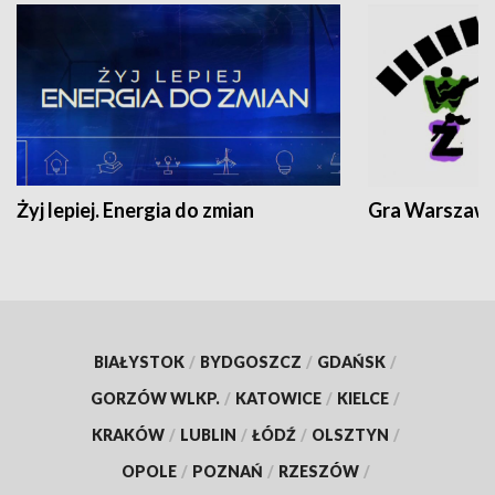
Żyj lepiej. Energia do zmian
Gra Warszaw
BIAŁYSTOK
/
BYDGOSZCZ
/
GDAŃSK
/
GORZÓW WLKP.
/
KATOWICE
/
KIELCE
/
KRAKÓW
/
LUBLIN
/
ŁÓDŹ
/
OLSZTYN
/
OPOLE
/
POZNAŃ
/
RZESZÓW
/