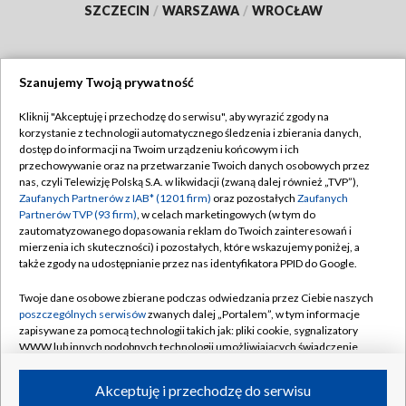
SZCZECIN
/
WARSZAWA
/
WROCŁAW
Szanujemy Twoją prywatność
Dołącz do nas:
Kliknij "Akceptuję i przechodzę do serwisu", aby wyrazić zgody na
korzystanie z technologii automatycznego śledzenia i zbierania danych,
TVP
dostęp do informacji na Twoim urządzeniu końcowym i ich
Abonament TVP
przechowywanie oraz na przetwarzanie Twoich danych osobowych przez
Regulamin TVP
nas, czyli Telewizję Polską S.A. w likwidacji (zwaną dalej również „TVP”),
Emisja w TVP
Zaufanych Partnerów z IAB* (1201 firm)
oraz pozostałych
Zaufanych
Polityka prywatności
Partnerów TVP (93 firm)
, w celach marketingowych (w tym do
Centrum informacji TVP
Moje zgody
zautomatyzowanego dopasowania reklam do Twoich zainteresowań i
mierzenia ich skuteczności) i pozostałych, które wskazujemy poniżej, a
Naziemna Telewizja Cyfrowa
Pomoc
także zgody na udostępnianie przez nas identyfikatora PPID do Google.
Sklep TVP
Biuro reklamy
Twoje dane osobowe zbierane podczas odwiedzania przez Ciebie naszych
Rada Programowa
poszczególnych serwisów
zwanych dalej „Portalem”, w tym informacje
Kontakt
zapisywane za pomocą technologii takich jak: pliki cookie, sygnalizatory
System NOS
WWW lub innych podobnych technologii umożliwiających świadczenie
dopasowanych i bezpiecznych usług, personalizację treści oraz reklam,
Informacje o nadawcy
Kanały
udostępnianie funkcji mediów społecznościowych oraz analizowanie
Akceptuję i przechodzę do serwisu
ruchu w Internecie.
Program dla prasy