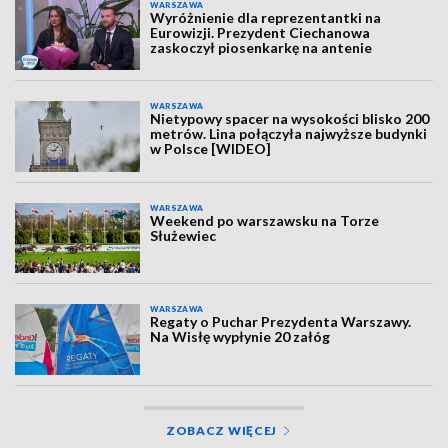
WARSZAWA
Wyróżnienie dla reprezentantki na
Eurowizji. Prezydent Ciechanowa
zaskoczył piosenkarkę na antenie
WARSZAWA
Nietypowy spacer na wysokości blisko 200
metrów. Lina połączyła najwyższe budynki
w Polsce [WIDEO]
WARSZAWA
Weekend po warszawsku na Torze
Służewiec
WARSZAWA
Regaty o Puchar Prezydenta Warszawy.
Na Wisłę wypłynie 20 załóg
ZOBACZ WIĘCEJ