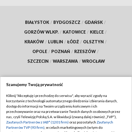
BIAŁYSTOK
/
BYDGOSZCZ
/
GDAŃSK
/
GORZÓW WLKP.
/
KATOWICE
/
KIELCE
/
KRAKÓW
/
LUBLIN
/
ŁÓDŹ
/
OLSZTYN
/
OPOLE
/
POZNAŃ
/
RZESZÓW
/
SZCZECIN
/
WARSZAWA
/
WROCŁAW
Szanujemy Twoją prywatność
Dołącz do nas:
Kliknij "Akceptuję i przechodzę do serwisu", aby wyrazić zgody na
korzystanie z technologii automatycznego śledzenia i zbierania danych,
TVP
dostęp do informacji na Twoim urządzeniu końcowym i ich
Abonament TVP
przechowywanie oraz na przetwarzanie Twoich danych osobowych przez
Regulamin TVP
nas, czyli Telewizję Polską S.A. w likwidacji (zwaną dalej również „TVP”),
Emisja w TVP
Polityka prywatności
Zaufanych Partnerów z IAB* (1201 firm)
oraz pozostałych
Zaufanych
Partnerów TVP (93 firm)
, w celach marketingowych (w tym do
Centrum informacji TVP