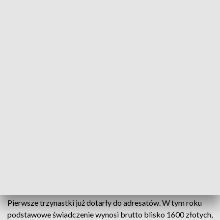
fot. TVP3 Warszawa
Warszawiacy mogą korzystać nie tylko z zajęć
sportowych takich jak gimnastyka czy joga, ale też
językowych czy kulturalnych. Różnorodne
wydarzenia odbywają się we wszystkich
dzielnicach. Emeryci mogą też liczyć na wsparcie od
rządu, bo właśnie w piątek ruszyła wypłata 13.
emerytury.
Pierwsze trzynastki już dotarły do adresatów. W tym roku
podstawowe świadczenie wynosi brutto blisko 1600 złotych,