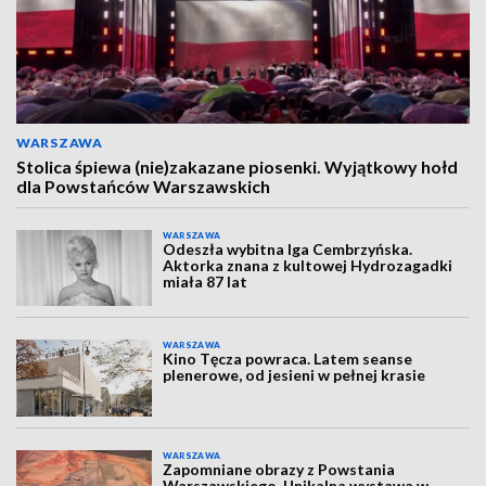
WARSZAWA
Stolica śpiewa (nie)zakazane piosenki. Wyjątkowy hołd
dla Powstańców Warszawskich
WARSZAWA
Odeszła wybitna Iga Cembrzyńska.
Aktorka znana z kultowej Hydrozagadki
miała 87 lat
WARSZAWA
Kino Tęcza powraca. Latem seanse
plenerowe, od jesieni w pełnej krasie
WARSZAWA
Zapomniane obrazy z Powstania
Warszawskiego. Unikalna wystawa w