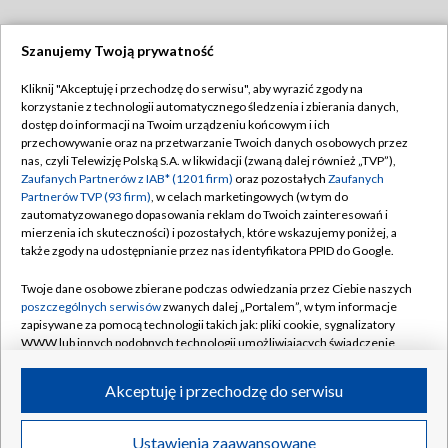
Szanujemy Twoją prywatność
Dołącz do nas:
Kliknij "Akceptuję i przechodzę do serwisu", aby wyrazić zgody na
korzystanie z technologii automatycznego śledzenia i zbierania danych,
TVP
dostęp do informacji na Twoim urządzeniu końcowym i ich
Abonament TVP
przechowywanie oraz na przetwarzanie Twoich danych osobowych przez
Regulamin TVP
nas, czyli Telewizję Polską S.A. w likwidacji (zwaną dalej również „TVP”),
Emisja w TVP
Polityka prywatności
Zaufanych Partnerów z IAB* (1201 firm)
oraz pozostałych
Zaufanych
Partnerów TVP (93 firm)
, w celach marketingowych (w tym do
Centrum informacji TVP
Moje zgody
zautomatyzowanego dopasowania reklam do Twoich zainteresowań i
mierzenia ich skuteczności) i pozostałych, które wskazujemy poniżej, a
Naziemna Telewizja Cyfrowa
Pomoc
także zgody na udostępnianie przez nas identyfikatora PPID do Google.
Sklep TVP
Biuro reklamy
Twoje dane osobowe zbierane podczas odwiedzania przez Ciebie naszych
Rada Programowa
Kontakt
poszczególnych serwisów
zwanych dalej „Portalem”, w tym informacje
zapisywane za pomocą technologii takich jak: pliki cookie, sygnalizatory
System NOS
WWW lub innych podobnych technologii umożliwiających świadczenie
dopasowanych i bezpiecznych usług, personalizację treści oraz reklam,
Informacje o nadawcy
Kanały
udostępnianie funkcji mediów społecznościowych oraz analizowanie
Akceptuję i przechodzę do serwisu
ruchu w Internecie.
Program dla prasy
©2026 Telewizja Polska S.A. w likwidacji
Biuro Reklamy
Twoje dane osobowe zbierane podczas odwiedzania przez Ciebie
Ustawienia zaawansowane