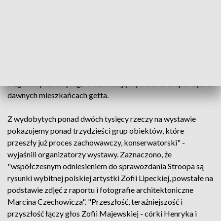
Heinricha Himmlera, zawiera opis działań i dzienne meldunki,
statystyki oraz 52 czarno-białe fotografie, które przez lata
kształtowały pamięć wizualną o powstaniu, stając się również
świadectwem zbrodni". "Przeciwstawione raportowi
obiekty: zniszczone naczynia, potłuczone talerze, elementy
sprzętów czy domowych urządzeń, przedmioty życia
religijnego (kubek do obmywania rąk), guziki, łyżki,
fragmenty dziecięcego wózka stają się transferem pamięci o
dawnych mieszkańcach getta.
Z wydobytych ponad dwóch tysięcy rzeczy na wystawie
pokazujemy ponad trzydzieści grup obiektów, które
przeszły już proces zachowawczy, konserwatorski" -
wyjaśnili organizatorzy wystawy. Zaznaczono, że
"współczesnym odniesieniem do sprawozdania Stroopa są
rysunki wybitnej polskiej artystki Zofii Lipeckiej, powstałe na
podstawie zdjęć z raportu i fotografie architektoniczne
Marcina Czechowicza". "Przeszłość, teraźniejszość i
przyszłość łączy głos Zofii Majewskiej - córki Henryka i