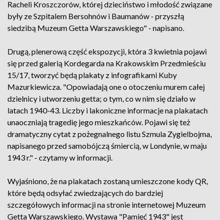
Racheli Kroszczorów, której dzieciństwo i młodość związane
były ze Szpitalem Bersohnów i Baumanów - przyszłą
siedzibą Muzeum Getta Warszawskiego" - napisano.
Drugą, plenerową część ekspozycji, która 3 kwietnia pojawi
się przed galerią Kordegarda na Krakowskim Przedmieściu
15/17, tworzyć będą plakaty z infografikami Kuby
Mazurkiewicza. "Opowiadają one o otoczeniu murem całej
dzielnicy i utworzeniu getta; o tym, co w nim się działo w
latach 1940-43. Liczby i lakoniczne informacje na plakatach
unaoczniają tragedię jego mieszkańców. Pojawi się też
dramatyczny cytat z pożegnalnego listu Szmula Zygielbojma,
napisanego przed samobójczą śmiercią, w Londynie, w maju
1943 r." - czytamy w informacji.
Wyjaśniono, że na plakatach zostaną umieszczone kody QR,
które będą odsyłać zwiedzających do bardziej
szczegółowych informacji na stronie internetowej Muzeum
Getta Warszawskiego. Wystawa "Pamięć 1943" jest