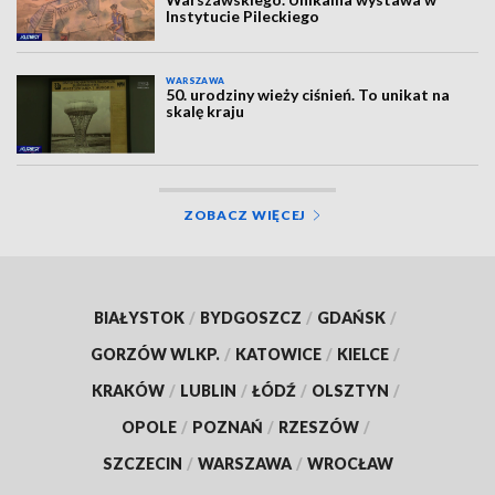
Instytucie Pileckiego
WARSZAWA
50. urodziny wieży ciśnień. To unikat na
skalę kraju
ZOBACZ WIĘCEJ
BIAŁYSTOK
/
BYDGOSZCZ
/
GDAŃSK
/
GORZÓW WLKP.
/
KATOWICE
/
KIELCE
/
KRAKÓW
/
LUBLIN
/
ŁÓDŹ
/
OLSZTYN
/
OPOLE
/
POZNAŃ
/
RZESZÓW
/
SZCZECIN
/
WARSZAWA
/
WROCŁAW