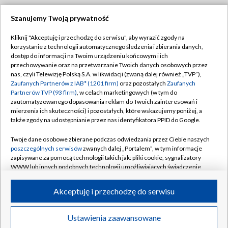
Szanujemy Twoją prywatność
Dołącz do nas:
Kliknij "Akceptuję i przechodzę do serwisu", aby wyrazić zgody na
korzystanie z technologii automatycznego śledzenia i zbierania danych,
TVP
dostęp do informacji na Twoim urządzeniu końcowym i ich
Abonament TVP
przechowywanie oraz na przetwarzanie Twoich danych osobowych przez
Regulamin TVP
nas, czyli Telewizję Polską S.A. w likwidacji (zwaną dalej również „TVP”),
Emisja w TVP
Polityka prywatności
Zaufanych Partnerów z IAB* (1201 firm)
oraz pozostałych
Zaufanych
Partnerów TVP (93 firm)
, w celach marketingowych (w tym do
Centrum informacji TVP
Moje zgody
zautomatyzowanego dopasowania reklam do Twoich zainteresowań i
mierzenia ich skuteczności) i pozostałych, które wskazujemy poniżej, a
Naziemna Telewizja Cyfrowa
Pomoc
także zgody na udostępnianie przez nas identyfikatora PPID do Google.
Sklep TVP
Biuro reklamy
Twoje dane osobowe zbierane podczas odwiedzania przez Ciebie naszych
Rada Programowa
Kontakt
poszczególnych serwisów
zwanych dalej „Portalem”, w tym informacje
zapisywane za pomocą technologii takich jak: pliki cookie, sygnalizatory
System NOS
WWW lub innych podobnych technologii umożliwiających świadczenie
dopasowanych i bezpiecznych usług, personalizację treści oraz reklam,
Informacje o nadawcy
Kanały
udostępnianie funkcji mediów społecznościowych oraz analizowanie
Akceptuję i przechodzę do serwisu
ruchu w Internecie.
Program dla prasy
©2026 Telewizja Polska S.A. w likwidacji
Biuro Reklamy
Twoje dane osobowe zbierane podczas odwiedzania przez Ciebie
Ustawienia zaawansowane
poszczególnych serwisów
na Portalu, takie jak adresy IP, identyfikatory