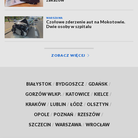
WARSZAWA
Czołowe zderzenie aut na Mokotowie.
Dwie osoby w szpitalu
ZOBACZ WIĘCEJ
BIAŁYSTOK
/
BYDGOSZCZ
/
GDAŃSK
/
GORZÓW WLKP.
/
KATOWICE
/
KIELCE
/
KRAKÓW
/
LUBLIN
/
ŁÓDŹ
/
OLSZTYN
/
OPOLE
/
POZNAŃ
/
RZESZÓW
/
SZCZECIN
/
WARSZAWA
/
WROCŁAW