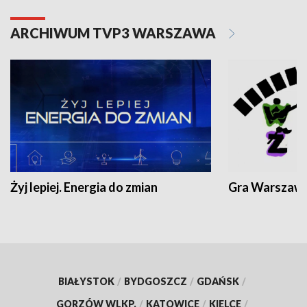
ARCHIWUM TVP3 WARSZAWA
Żyj lepiej. Energia do zmian
Gra Warszaw
BIAŁYSTOK
/
BYDGOSZCZ
/
GDAŃSK
/
GORZÓW WLKP.
/
KATOWICE
/
KIELCE
/