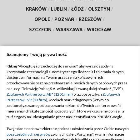
KRAKÓW
/
LUBLIN
/
ŁÓDŹ
/
OLSZTYN
/
OPOLE
/
POZNAŃ
/
RZESZÓW
/
SZCZECIN
/
WARSZAWA
/
WROCŁAW
Szanujemy Twoją prywatność
Dołącz do nas:
Kliknij "Akceptuję i przechodzę do serwisu", aby wyrazić zgody na
korzystanie z technologii automatycznego śledzenia i zbierania danych,
TVP
dostęp do informacji na Twoim urządzeniu końcowym i ich
Abonament TVP
przechowywanie oraz na przetwarzanie Twoich danych osobowych przez
Regulamin TVP
nas, czyli Telewizję Polską S.A. w likwidacji (zwaną dalej również „TVP”),
Emisja w TVP
Zaufanych Partnerów z IAB* (1201 firm)
oraz pozostałych
Zaufanych
Polityka prywatności
Partnerów TVP (93 firm)
, w celach marketingowych (w tym do
Centrum informacji TVP
Moje zgody
zautomatyzowanego dopasowania reklam do Twoich zainteresowań i
mierzenia ich skuteczności) i pozostałych, które wskazujemy poniżej, a
Naziemna Telewizja Cyfrowa
Pomoc
także zgody na udostępnianie przez nas identyfikatora PPID do Google.
Sklep TVP
Biuro reklamy
Twoje dane osobowe zbierane podczas odwiedzania przez Ciebie naszych
Rada Programowa
poszczególnych serwisów
zwanych dalej „Portalem”, w tym informacje
Kontakt
zapisywane za pomocą technologii takich jak: pliki cookie, sygnalizatory