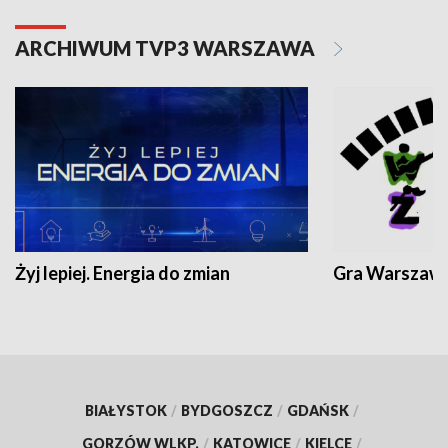
ARCHIWUM TVP3 WARSZAWA
Żyj lepiej. Energia do zmian
Gra Warszaw
BIAŁYSTOK
/
BYDGOSZCZ
/
GDAŃSK
/
GORZÓW WLKP.
/
KATOWICE
/
KIELCE
/