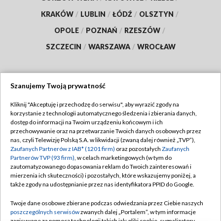
KRAKÓW
/
LUBLIN
/
ŁÓDŹ
/
OLSZTYN
/
OPOLE
/
POZNAŃ
/
RZESZÓW
/
SZCZECIN
/
WARSZAWA
/
WROCŁAW
Szanujemy Twoją prywatność
Dołącz do nas:
Kliknij "Akceptuję i przechodzę do serwisu", aby wyrazić zgody na
korzystanie z technologii automatycznego śledzenia i zbierania danych,
TVP
dostęp do informacji na Twoim urządzeniu końcowym i ich
Abonament TVP
przechowywanie oraz na przetwarzanie Twoich danych osobowych przez
Regulamin TVP
nas, czyli Telewizję Polską S.A. w likwidacji (zwaną dalej również „TVP”),
Emisja w TVP
Zaufanych Partnerów z IAB* (1201 firm)
oraz pozostałych
Zaufanych
Polityka prywatności
Partnerów TVP (93 firm)
, w celach marketingowych (w tym do
Centrum informacji TVP
Moje zgody
zautomatyzowanego dopasowania reklam do Twoich zainteresowań i
mierzenia ich skuteczności) i pozostałych, które wskazujemy poniżej, a
Naziemna Telewizja Cyfrowa
Pomoc
także zgody na udostępnianie przez nas identyfikatora PPID do Google.
Sklep TVP
Biuro reklamy
Twoje dane osobowe zbierane podczas odwiedzania przez Ciebie naszych
Rada Programowa
poszczególnych serwisów
zwanych dalej „Portalem”, w tym informacje
Kontakt
zapisywane za pomocą technologii takich jak: pliki cookie, sygnalizatory