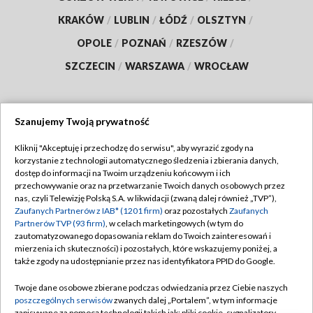
KRAKÓW
/
LUBLIN
/
ŁÓDŹ
/
OLSZTYN
/
OPOLE
/
POZNAŃ
/
RZESZÓW
/
SZCZECIN
/
WARSZAWA
/
WROCŁAW
Szanujemy Twoją prywatność
Dołącz do nas:
Kliknij "Akceptuję i przechodzę do serwisu", aby wyrazić zgody na
korzystanie z technologii automatycznego śledzenia i zbierania danych,
TVP
dostęp do informacji na Twoim urządzeniu końcowym i ich
Abonament TVP
przechowywanie oraz na przetwarzanie Twoich danych osobowych przez
Regulamin TVP
nas, czyli Telewizję Polską S.A. w likwidacji (zwaną dalej również „TVP”),
Emisja w TVP
Zaufanych Partnerów z IAB* (1201 firm)
oraz pozostałych
Zaufanych
Polityka prywatności
Partnerów TVP (93 firm)
, w celach marketingowych (w tym do
Centrum informacji TVP
Moje zgody
zautomatyzowanego dopasowania reklam do Twoich zainteresowań i
mierzenia ich skuteczności) i pozostałych, które wskazujemy poniżej, a
Naziemna Telewizja Cyfrowa
Pomoc
także zgody na udostępnianie przez nas identyfikatora PPID do Google.
Sklep TVP
Biuro reklamy
Twoje dane osobowe zbierane podczas odwiedzania przez Ciebie naszych
Rada Programowa
poszczególnych serwisów
zwanych dalej „Portalem”, w tym informacje
Kontakt
zapisywane za pomocą technologii takich jak: pliki cookie, sygnalizatory