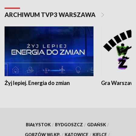
ARCHIWUM TVP3 WARSZAWA
Żyj lepiej. Energia do zmian
Gra Warszaw
BIAŁYSTOK
/
BYDGOSZCZ
/
GDAŃSK
/
GORZÓW WLKP.
/
KATOWICE
/
KIELCE
/