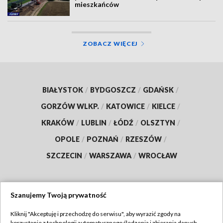
mieszkańców
ZOBACZ WIĘCEJ
BIAŁYSTOK
/
BYDGOSZCZ
/
GDAŃSK
/
GORZÓW WLKP.
/
KATOWICE
/
KIELCE
/
KRAKÓW
/
LUBLIN
/
ŁÓDŹ
/
OLSZTYN
/
OPOLE
/
POZNAŃ
/
RZESZÓW
/
SZCZECIN
/
WARSZAWA
/
WROCŁAW
Szanujemy Twoją prywatność
Dołącz do nas:
Kliknij "Akceptuję i przechodzę do serwisu", aby wyrazić zgody na
korzystanie z technologii automatycznego śledzenia i zbierania danych,