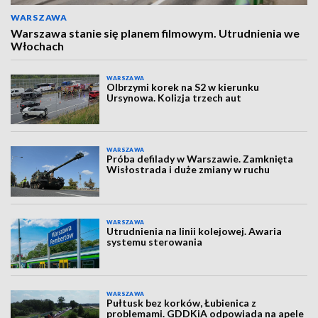
WARSZAWA
Warszawa stanie się planem filmowym. Utrudnienia we
Włochach
WARSZAWA
Olbrzymi korek na S2 w kierunku
Ursynowa. Kolizja trzech aut
WARSZAWA
Próba defilady w Warszawie. Zamknięta
Wisłostrada i duże zmiany w ruchu
WARSZAWA
Utrudnienia na linii kolejowej. Awaria
systemu sterowania
WARSZAWA
Pułtusk bez korków, Łubienica z
problemami. GDDKiA odpowiada na apele