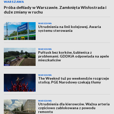
WARSZAWA
Próba defilady w Warszawie. Zamknięta Wisłostrada i
duże zmiany w ruchu
WARSZAWA
Utrudnienia na linii kolejowej. Awaria
systemu sterowania
WARSZAWA
Pułtusk bez korków, Łubienica z
problemami. GDDKiA odpowiada na apele
mieszkańców
WARSZAWA
The Weeknd tuż po weekendzie rozgrzeje
stolicę. PGE Narodowy czekają tłumy
WARSZAWA
Utrudnienia dla kierowców. Ważna arteria
częściowo zablokowana z powodu
remontu