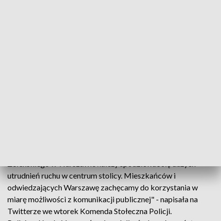
powinni je
skasować
przez trwałe napisanie na ich odwrocie
daty i godziny rozpoczęcia przejazdu, w formacie 24-
godzinnym, czyli np. 13.03.2022 godz. 06.55 - lub u
kierownika pociągu. Osoby posiadające bilety zakodowane
na kartach muszą je wcześniej aktywować w tramwaju lub
autobusie albo w bramce metra. Można to zrobić także, po
zgłoszeniu się, u kierownika pociągu" - wyjaśnia warszawski
ratusz.
Do korzystania z komunikacji miejskiej zachęca też
stołeczna policja
"W związku z wizytą Prezydenta Ukrainy Wołodymyra
Zełenskiego w Warszawie należy spodziewać się dużych
utrudnień ruchu w centrum stolicy. Mieszkańców i
odwiedzających Warszawę zachęcamy do korzystania w
miarę możliwości z komunikacji publicznej" - napisała na
Twitterze we wtorek Komenda Stołeczna Policji.