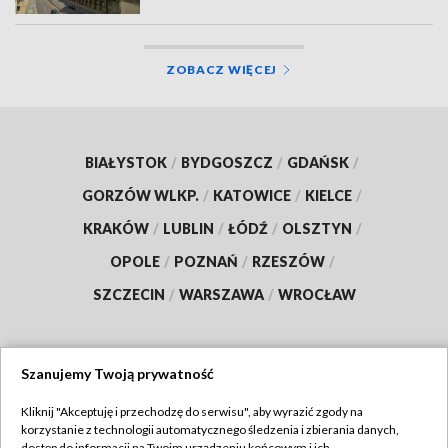
ZOBACZ WIĘCEJ
BIAŁYSTOK
/
BYDGOSZCZ
/
GDAŃSK
/
GORZÓW WLKP.
/
KATOWICE
/
KIELCE
/
KRAKÓW
/
LUBLIN
/
ŁÓDŹ
/
OLSZTYN
/
OPOLE
/
POZNAŃ
/
RZESZÓW
/
SZCZECIN
/
WARSZAWA
/
WROCŁAW
Szanujemy Twoją prywatność
Dołącz do nas:
Kliknij "Akceptuję i przechodzę do serwisu", aby wyrazić zgody na
korzystanie z technologii automatycznego śledzenia i zbierania danych,
TVP
dostęp do informacji na Twoim urządzeniu końcowym i ich