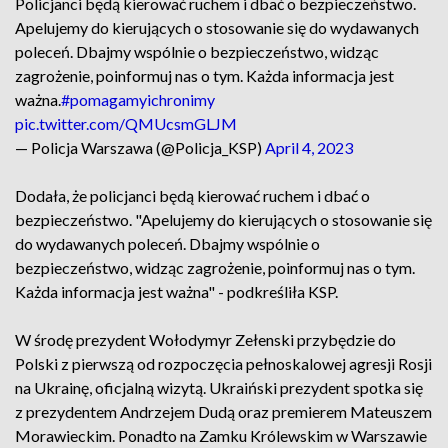
Policjanci będą kierować ruchem i dbać o bezpieczeństwo.
Apelujemy do kierujących o stosowanie się do wydawanych
poleceń. Dbajmy wspólnie o bezpieczeństwo, widząc
zagrożenie, poinformuj nas o tym. Każda informacja jest
ważna.
#pomagamyichronimy
pic.twitter.com/QMUcsmGLJM
— Policja Warszawa (@Policja_KSP)
April 4, 2023
Dodała, że policjanci będą kierować ruchem i dbać o
bezpieczeństwo. "Apelujemy do kierujących o stosowanie się
do wydawanych poleceń. Dbajmy wspólnie o
bezpieczeństwo, widząc zagrożenie, poinformuj nas o tym.
Każda informacja jest ważna" - podkreśliła KSP.
W środę prezydent Wołodymyr Zełenski przybędzie do
Polski z pierwszą od rozpoczęcia pełnoskalowej agresji Rosji
na Ukrainę, oficjalną wizytą. Ukraiński prezydent spotka się
z prezydentem Andrzejem Dudą oraz premierem Mateuszem
Morawieckim. Ponadto na Zamku Królewskim w Warszawie