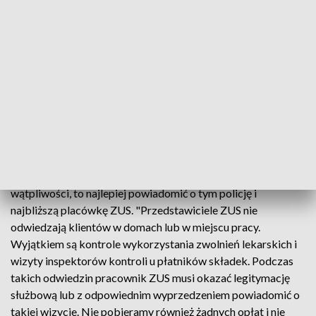
osobistego bądź numeru rachunku bankowego. Pretekstem
do nieuczciwych praktyk może być termin wypłaty 13.
emerytury. "Pracownicy ZUS nie odwiedzają emerytów,
rencistów i innych osób w domach i nie proponują płatnych
usług. Niestety ciągle się zdarza, że osoby podszywające się
pod pracowników ZUS proponują szybkie załatwienie
formalności" - wskazuje Żebrowski.
Jak dodaje, oferta pomocy w wypełnieniu wniosku, żądanie
danych osobowych lub bankowych powinny być sygnałem
ostrzegawczym. Jeśli tożsamość takiej osoby budzi
wątpliwości, to najlepiej powiadomić o tym policję i
najbliższą placówkę ZUS. "Przedstawiciele ZUS nie
odwiedzają klientów w domach lub w miejscu pracy.
Wyjątkiem są kontrole wykorzystania zwolnień lekarskich i
wizyty inspektorów kontroli u płatników składek. Podczas
takich odwiedzin pracownik ZUS musi okazać legitymację
służbową lub z odpowiednim wyprzedzeniem powiadomić o
takiej wizycie. Nie pobieramy również żadnych opłat i nie