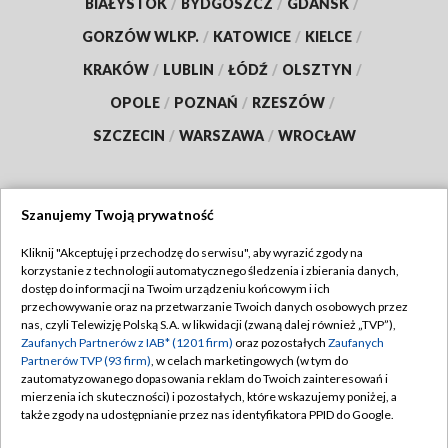
BIAŁYSTOK
/
BYDGOSZCZ
/
GDAŃSK
/
GORZÓW WLKP.
/
KATOWICE
/
KIELCE
/
KRAKÓW
/
LUBLIN
/
ŁÓDŹ
/
OLSZTYN
/
OPOLE
/
POZNAŃ
/
RZESZÓW
/
SZCZECIN
/
WARSZAWA
/
WROCŁAW
Szanujemy Twoją prywatność
Dołącz do nas:
Kliknij "Akceptuję i przechodzę do serwisu", aby wyrazić zgody na
korzystanie z technologii automatycznego śledzenia i zbierania danych,
TVP
dostęp do informacji na Twoim urządzeniu końcowym i ich
Abonament TVP
przechowywanie oraz na przetwarzanie Twoich danych osobowych przez
Regulamin TVP
nas, czyli Telewizję Polską S.A. w likwidacji (zwaną dalej również „TVP”),
Emisja w TVP
Polityka prywatności
Zaufanych Partnerów z IAB* (1201 firm)
oraz pozostałych
Zaufanych
Partnerów TVP (93 firm)
, w celach marketingowych (w tym do
Centrum informacji TVP
Moje zgody
zautomatyzowanego dopasowania reklam do Twoich zainteresowań i
mierzenia ich skuteczności) i pozostałych, które wskazujemy poniżej, a
Naziemna Telewizja Cyfrowa
Pomoc
także zgody na udostępnianie przez nas identyfikatora PPID do Google.
Sklep TVP
Biuro reklamy