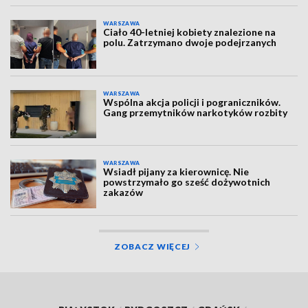
WARSZAWA
Ciało 40-letniej kobiety znalezione na
polu. Zatrzymano dwoje podejrzanych
WARSZAWA
Wspólna akcja policji i pograniczników.
Gang przemytników narkotyków rozbity
WARSZAWA
Wsiadł pijany za kierownicę. Nie
powstrzymało go sześć dożywotnich
zakazów
ZOBACZ WIĘCEJ