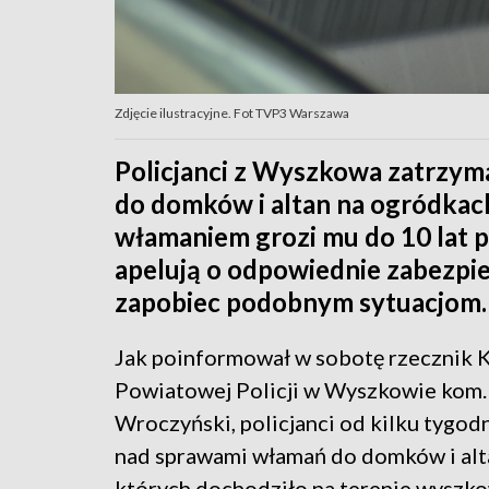
Zdjęcie ilustracyjne. Fot TVP3 Warszawa
Policjanci z Wyszkowa zatrzyma
do domków i altan na ogródkach
włamaniem grozi mu do 10 lat 
apelują o odpowiednie zabezpi
zapobiec podobnym sytuacjom.
Jak poinformował w sobotę rzecznik
Powiatowej Policji w Wyszkowie kom
Wroczyński, policjanci od kilku tygod
nad sprawami włamań do domków i alt
których dochodziło na terenie wyszk