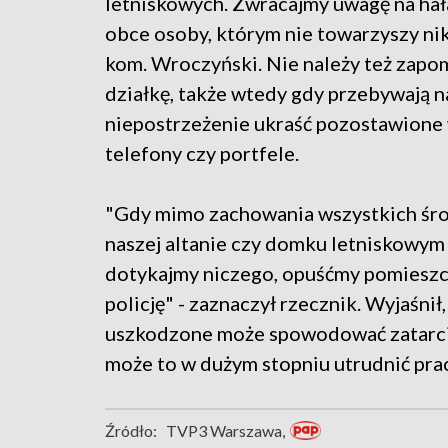
letniskowych. Zwracajmy uwagę na hał
obce osoby, którym nie towarzyszy ni
kom. Wroczyński. Nie należy też zapom
działkę, także wtedy gdy przebywają na 
niepostrzeżenie ukraść pozostawione
telefony czy portfele.
"Gdy mimo zachowania wszystkich środ
naszej altanie czy domku letniskowym
dotykajmy niczego, opuśćmy pomieszcz
policję" - zaznaczył rzecznik. Wyjaśnił
uszkodzone może spowodować zatarcie
może to w dużym stopniu utrudnić prac
Źródło:
TVP3 Warszawa,