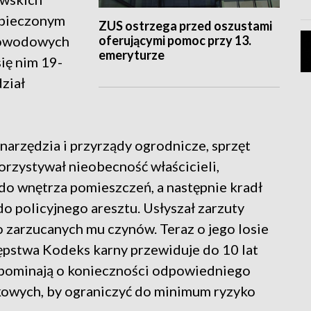
zpieczonym
ZUS ostrzega przed oszustami
oferującymi pomoc przy 13.
 dowodowych
emeryturze
ię nim 19-
ział
, narzędzia i przyrządy ogrodnicze, sprzęt
orzystywał nieobecność właścicieli,
do wnętrza pomieszczeń, a następnie kradł
 do policyjnego aresztu. Usłyszał zarzuty
o zarzucanych mu czynów. Teraz o jego losie
tępstwa Kodeks karny przewiduje do 10 lat
ypominają o konieczności odpowiedniego
kowych, by ograniczyć do minimum ryzyko