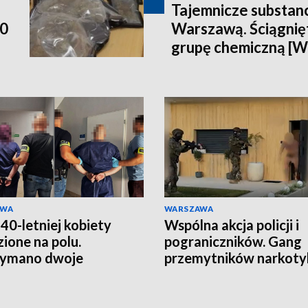
Tajemnicze substan
00
Warszawą. Ściągnięt
grupę chemiczną [
AWA
WARSZAWA
 40-letniej kobiety
Wspólna akcja policji i
zione na polu.
pograniczników. Gang
zymano dwoje
przemytników narkot
rzanych
rozbity