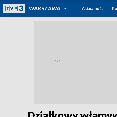
POWRÓT DO
WARSZAWA
Aktualności
Po
TVP REGIONY
Działkowy włamywa