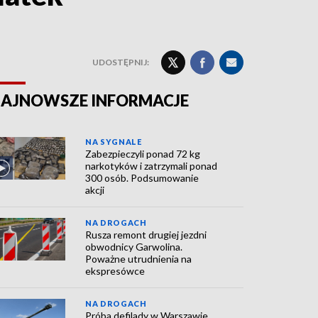
UDOSTĘPNIJ:
AJNOWSZE INFORMACJE
NA SYGNALE
Zabezpieczyli ponad 72 kg
narkotyków i zatrzymali ponad
300 osób. Podsumowanie
akcji
NA DROGACH
Rusza remont drugiej jezdni
obwodnicy Garwolina.
Poważne utrudnienia na
ekspresówce
NA DROGACH
Próba defilady w Warszawie.