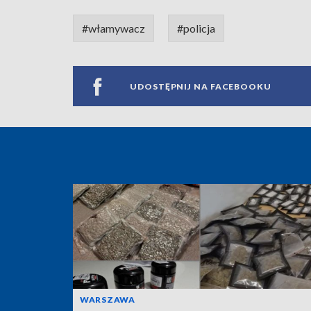
#włamywacz
#policja
UDOSTĘPNIJ NA FACEBOOKU
WARSZAWA