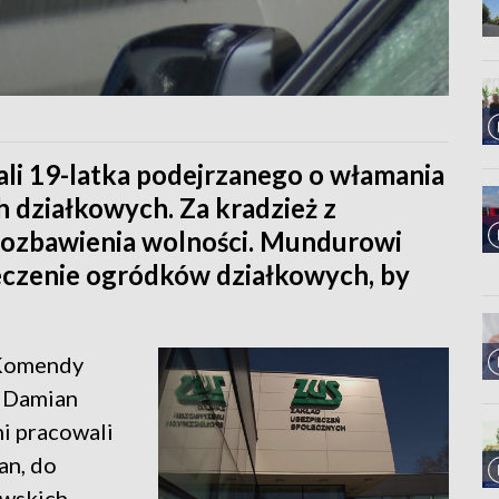
li 19-latka podejrzanego o włamania
 działkowych. Za kradzież z
pozbawienia wolności. Mundurowi
eczenie ogródków działkowych, by
 Komendy
. Damian
ni pracowali
an, do
owskich