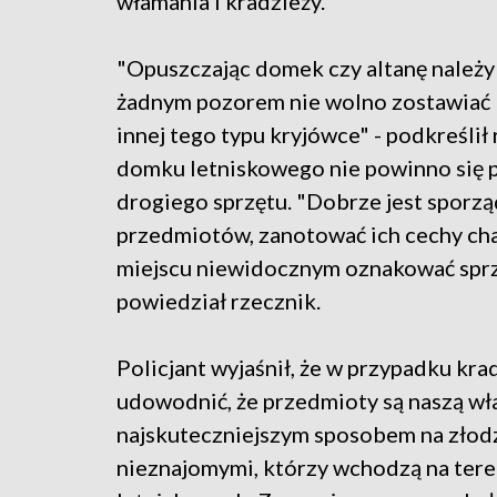
włamania i kradzieży.
"Opuszczając domek czy altanę należy
żadnym pozorem nie wolno zostawiać k
innej tego typu kryjówce" - podkreśli
domku letniskowego nie powinno się 
drogiego sprzętu. "Dobrze jest sporzą
przedmiotów, zanotować ich cechy cha
miejscu niewidocznym oznakować sprzę
powiedział rzecznik.
Policjant wyjaśnił, że w przypadku kr
udowodnić, że przedmioty są naszą wł
najskuteczniejszym sposobem na złodzi
nieznajomymi, którzy wchodzą na ter