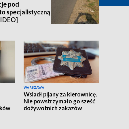
cje pod
o specjalistyczną
WIDEO]
WARSZAWA
Wsiadł pijany za kierownicę.
Nie powstrzymało go sześć
yków
dożywotnich zakazów