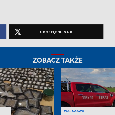
UDOSTĘPNIJ NA X
ZOBACZ TAKŻE
WARSZAWA