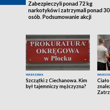
Zabezpieczyli ponad 72 kg
narkotyków i zatrzymali ponad 3
osób. Podsumowanie akcji
WARSZAWA
WARSZ
Szczątki z Ciechanowa. Kim
Ciało
był tajemniczy mężczyzna?
znale
Zatr
podej