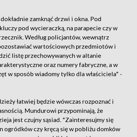
 dokładnie zamknąć drzwi i okna. Pod
luczy pod wycieraczką, na parapecie czy w
ł rzecznik. Według policjantów, wewnątrz
pozostawiać wartościowych przedmiotów i
dzić listę przechowywanych w altanie
rakterystyczne oraz numery fabryczne, a w
t w sposób wiadomy tylko dla właściciela" -
adzieży łatwiej będzie wówczas rozpoznać i
asnością. Mundurowi przypominają, że
eja jest czujny sąsiad. "Zainteresujmy się
en ogródków czy kręcą się w pobliżu domków