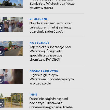
Zamknięta Wisłostrada i duże
zmiany w ruchu
SPOŁECZNE
Nie chcą siedzieć sami przed
telewizorem. Tutaj seniorzy
odzyskują radość życia
NA SYGNALE
Tajemnicze substancje pod
Warszawą. Ściągnięto
specjalistyczną grupę
chemiczną [WIDEO]
NAUKA I ZDROWIE
Ognisko gruźlicy w
Warszawie. Chorobę wykryto
w przedszkolu
INNE
Dzieci nie zdążyły się nimi
nacieszyć. Huśtawki z
ursynowskiego parku trzeba