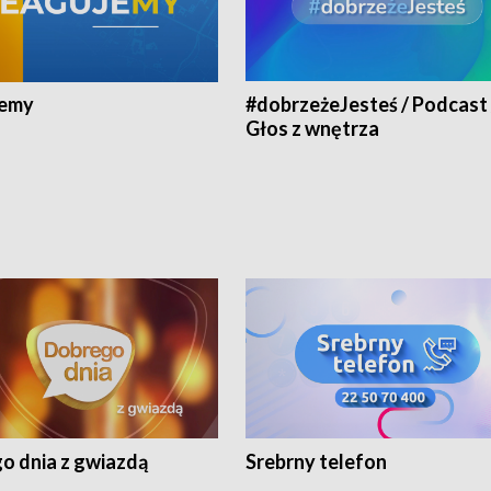
jemy
#dobrzeżeJesteś / Podcast 
Głos z wnętrza
o dnia z gwiazdą
Srebrny telefon