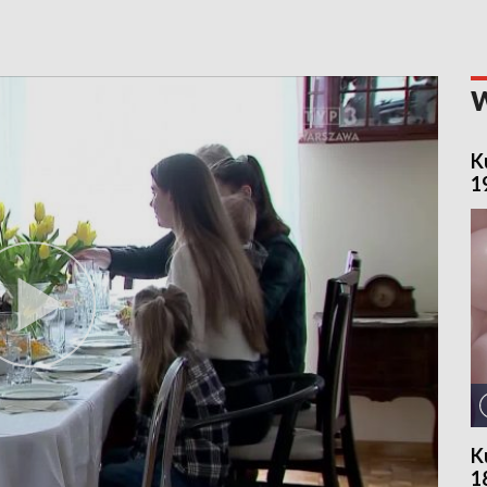
K
1
K
1