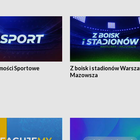
ości Sportowe
Z boisk i stadionów Warsza
Mazowsza