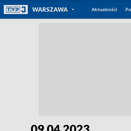
POWRÓT DO
WARSZAWA
Aktualności
Po
TVP REGIONY
09.04.2023