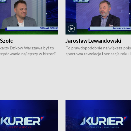
 Szolc
Jarosław Lewandowski
karzy Dzików Warszawa był to
To prawdopodobnie największa pol
cydowanie najlepszy w historii.
sportowa rewelacja i sensacja roku.
pierwszy raz sięgnęli po
Chwalińska podbiła serca całej Pols
rodowe trofeum, wygrywając
kortach imienia Rolanda Garrosa w
ocno Europejską. Potem zaczęli
wielkoszlemowym turnieju French 
ekstraklasę. Po sezonie
przebijała się przez kwalifikacje, wyg
ym zadebiutowali w fazie play-
aż dziewięć pojedynków i dopiero w 
ą zwieńczyli zdobyciem
została zatrzymana przez Rosjankę M
o w historii klubu medalu w
Andriejewą. Dziś nasza tenisistka wr
ch o mistrzostwo Polski. A
do Polski i w Warszawie spotkała się
ogdana Saternusa jest dziś
dziennikarzami na konferencji praso
olc, prezes koszykarzy Dzików
W Magazynie Sportowym "Z Boisk i
.
Stadionów Warszawy i Mazowsza"
Bogdan Saternus rozmawiał z Jaros
Lewandowskim, który jest