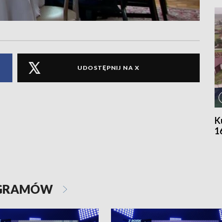
UDOSTĘPNIJ NA X
K
1
OGRAMÓW