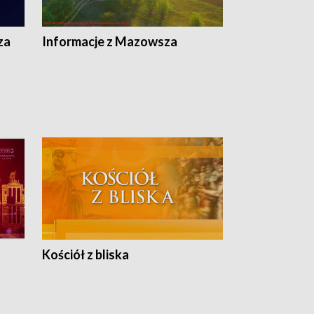
ej
ska
za
Informacje z Mazowsza
Kościół z bliska