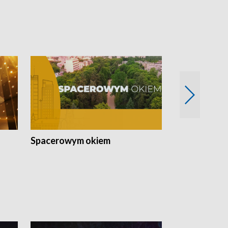
Spacerowym okiem
Filmowe spo