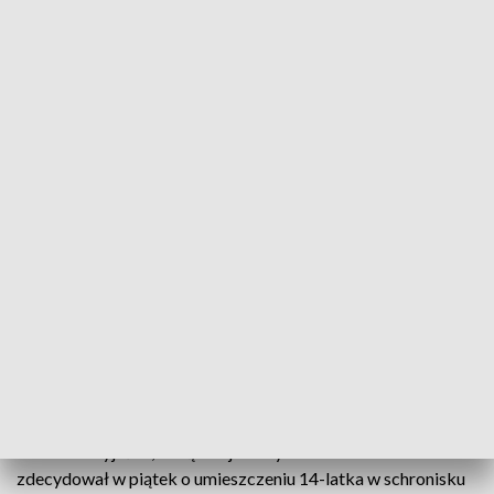
Zdjęcie ilustracyjne. Fot.: TVP3
14-latek podejrzany o napad na kobietę
sprzedającą kwiaty w jednym ze sklepów w pow.
kozienickim został umieszczony w schronisku dla
nieletnich. Sprawą zajmuje się policja pod nadzorem
sądu – powiedział we wtorek rzecznik Sądu
Okręgowego w Radomiu Arkadiusz Guza.
Rzecznik wyjaśnił, że Sąd Rejonowy w Kozienicach
zdecydował w piątek o umieszczeniu 14-latka w schronisku