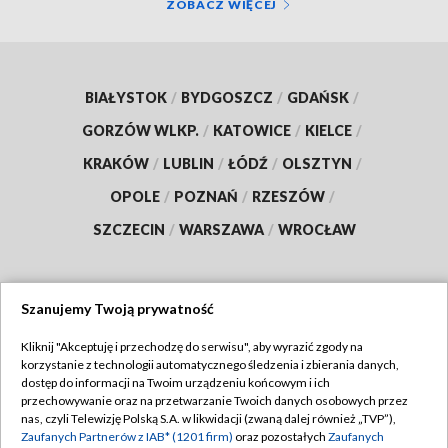
ZOBACZ WIĘCEJ
BIAŁYSTOK
/
BYDGOSZCZ
/
GDAŃSK
/
GORZÓW WLKP.
/
KATOWICE
/
KIELCE
/
KRAKÓW
/
LUBLIN
/
ŁÓDŹ
/
OLSZTYN
/
OPOLE
/
POZNAŃ
/
RZESZÓW
/
SZCZECIN
/
WARSZAWA
/
WROCŁAW
Szanujemy Twoją prywatność
Dołącz do nas:
Kliknij "Akceptuję i przechodzę do serwisu", aby wyrazić zgody na
korzystanie z technologii automatycznego śledzenia i zbierania danych,
TVP
dostęp do informacji na Twoim urządzeniu końcowym i ich
Abonament TVP
przechowywanie oraz na przetwarzanie Twoich danych osobowych przez
Regulamin TVP
nas, czyli Telewizję Polską S.A. w likwidacji (zwaną dalej również „TVP”),
Emisja w TVP
Polityka prywatności
Zaufanych Partnerów z IAB* (1201 firm)
oraz pozostałych
Zaufanych