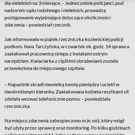
dla nieletnich na 3 miesiące. – Jednocześnie policjanci, pod
nadzorem sądu rodzinnego i nieletnich, prowadzą
postępowanie wyjaśniające dotyczące okoliczności
zdarzenia – powiedział rzecznik.
Jak informowała w piątek rzeczniczka kozienickiej policji
podkom. Ilona Tarczyńska, w czwartek ok. godz. 14 sprawca
zaatakował pracownicę sklepu z kwiatami ostrym
narzędziem. Kwiaciarka z ciężkimi obrażeniami została
przewieziona do miejscowego szpitala.
– Napastnik skradł niewielką kwotę pieniędzy i uciekł w
nieokreślonym kierunku. Zaatakowana kobieta resztkami sił
zdołała wezwać telefonicznie pomoc – powiedziała
rzeczniczka.
Na miejscu zdarzenia zabezpieczono m.in. nóż, który mógł
być użyty przez sprawcę oraz monitoring. Po kilku godzinach
policjanci zatrzymali 14-latka w domu w pow. kozienickim.