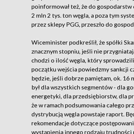
poinformował też, że do gospodarstw
2 mln 2 tys. ton węgla, a poza tym sy
przez sklepy PGG, przeszło do gospo
Wiceminister podkreślił, że spółki Sk
znacznym stopniu, jeśli nie przygniataj
chodzi o ilość węgla, który sprowadz
początku wejścia powiedzmy sankcji c
będzie, jeśli dobrze pamiętam, ok. 16 
był dla wszystkich segmentów - dla g
energetyki, dla przedsiębiorstw, dla 
że w ramach podsumowania całego prz
dystrybucją węgla powstaje raport. 
rekomendacje dotyczące postępowania 
wystąpienia innego rodzaju trudności 