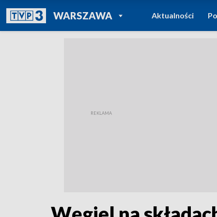
POWRÓT DO
WARSZAWA
Aktualności
Po
TVP REGIONY
Węgiel na składac