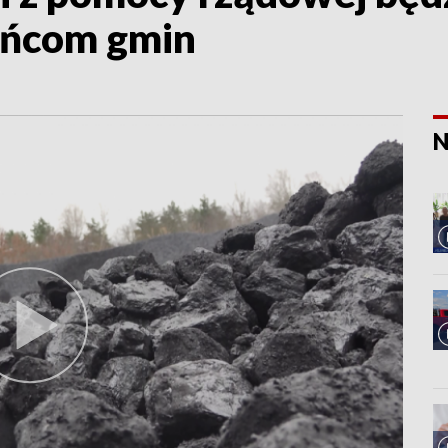
ańcom gmin
N