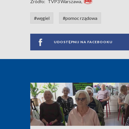
Źródło:
TVP3 Warszawa,
#węgiel
#pomoc rządowa
UDOSTĘPNIJ NA FACEBOOKU