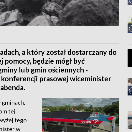
adach, a który został dostarczany do
 pomocy, będzie mógł być
miny lub gmin ościennych -
konferencji prasowej wiceminister
abenda.
w gminach,
om tej
wyżej tego
nister w