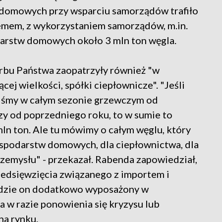
 domowych przy wsparciu samorządów trafiło
stemem, z wykorzystaniem samorządów, m.in.
darstw domowych około 3 mln ton węgla.
arbu Państwa zaopatrzyły również "w
ącej wielkości, spółki ciepłownicze". "Jeśli
iliśmy w całym sezonie grzewczym od
zy od poprzedniego roku, to w sumie to
mln ton. Ale tu mówimy o całym węglu, który
ospodarstw domowych, dla ciepłownictwa, dla
przemysłu" - przekazał. Rabenda zapowiedział,
edsięwzięcia związanego z importem i
Będzie on dodatkowo wyposażony w
w razie ponowienia się kryzysu lub
na rynku.