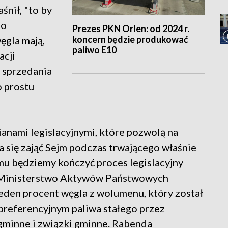
śnił, "to by
po
Prezes PKN Orlen: od 2024 r.
koncern będzie produkować
ęgla mają,
paliwo E10
acji
o sprzedania
o prostu
nami legislacyjnymi, które pozwolą na
 się zająć Sejm podczas trwającego właśnie
mu będziemy kończyć proces legislacyjny
że Ministerstwo Aktywów Państwowych
jeden procent węgla z wolumenu, który został
preferencyjnym paliwa stałego przez
gminne i związki gminne. Rabenda