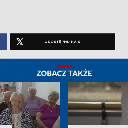
UDOSTĘPNIJ NA X
ZOBACZ TAKŻE