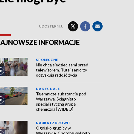
UDOSTĘPNIJ:
AJNOWSZE INFORMACJE
SPOŁECZNE
Nie chcą siedzieć sami przed
telewizorem. Tutaj seniorzy
odzyskują radość życia
NA SYGNALE
Tajemnicze substancje pod
Warszawą. Ściągnięto
specjalistyczną grupę
chemiczną [WIDEO]
NAUKA I ZDROWIE
Ognisko gruźlicy w
Warszawie. Chorobę wykryto