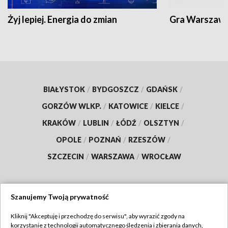
Żyj lepiej. Energia do zmian
Gra Warszaw
BIAŁYSTOK
/
BYDGOSZCZ
/
GDAŃSK
/
GORZÓW WLKP.
/
KATOWICE
/
KIELCE
/
KRAKÓW
/
LUBLIN
/
ŁÓDŹ
/
OLSZTYN
/
OPOLE
/
POZNAŃ
/
RZESZÓW
/
SZCZECIN
/
WARSZAWA
/
WROCŁAW
Szanujemy Twoją prywatność
Dołącz do nas:
Kliknij "Akceptuję i przechodzę do serwisu", aby wyrazić zgody na
korzystanie z technologii automatycznego śledzenia i zbierania danych,
TVP