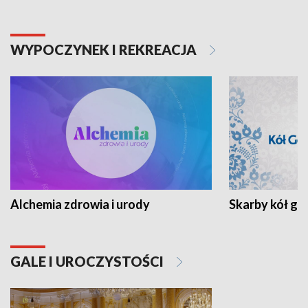
WYPOCZYNEK I REKREACJA
Alchemia zdrowia i urody
Skarby kół go
GALE I UROCZYSTOŚCI