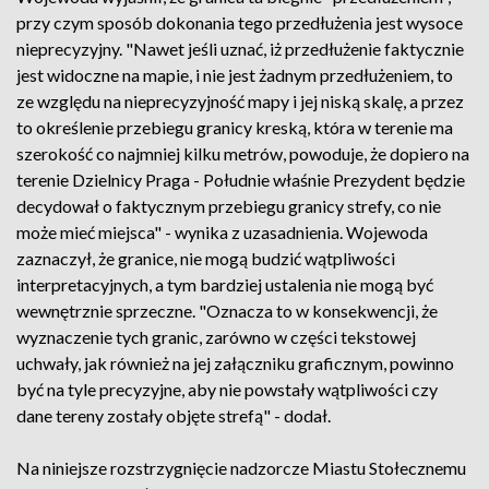
przy czym sposób dokonania tego przedłużenia jest wysoce
nieprecyzyjny. "Nawet jeśli uznać, iż przedłużenie faktycznie
jest widoczne na mapie, i nie jest żadnym przedłużeniem, to
ze względu na nieprecyzyjność mapy i jej niską skalę, a przez
to określenie przebiegu granicy kreską, która w terenie ma
szerokość co najmniej kilku metrów, powoduje, że dopiero na
terenie Dzielnicy Praga - Południe właśnie Prezydent będzie
decydował o faktycznym przebiegu granicy strefy, co nie
może mieć miejsca" - wynika z uzasadnienia. Wojewoda
zaznaczył, że granice, nie mogą budzić wątpliwości
interpretacyjnych, a tym bardziej ustalenia nie mogą być
wewnętrznie sprzeczne. "Oznacza to w konsekwencji, że
wyznaczenie tych granic, zarówno w części tekstowej
uchwały, jak również na jej załączniku graficznym, powinno
być na tyle precyzyjne, aby nie powstały wątpliwości czy
dane tereny zostały objęte strefą" - dodał.
Na niniejsze rozstrzygnięcie nadzorcze Miastu Stołecznemu