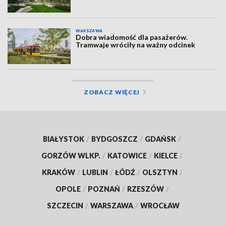
WARSZAWA
Dobra wiadomość dla pasażerów.
Tramwaje wróciły na ważny odcinek
ZOBACZ WIĘCEJ
BIAŁYSTOK
/
BYDGOSZCZ
/
GDAŃSK
/
GORZÓW WLKP.
/
KATOWICE
/
KIELCE
/
KRAKÓW
/
LUBLIN
/
ŁÓDŹ
/
OLSZTYN
/
OPOLE
/
POZNAŃ
/
RZESZÓW
/
SZCZECIN
/
WARSZAWA
/
WROCŁAW