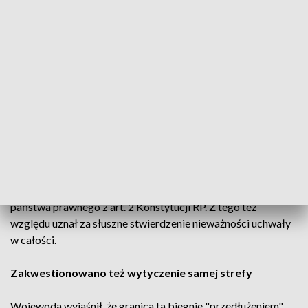
listopada), która została zamieszczona w BIP w porządku
obrad "po zmianach". "Z nagrania z sesji nie wynika jednak,
aby ww. porządek obrad wprowadzający autopoprawkę B
został zgłoszony, doręczony radnym, i przegłosowany w
zakresie tej autopoprawki" - napisano w uzasadnieniu.
"Wobec powyższego, stwierdzić należy, że Rada m.st.
Warszawy nie dokonała zmiany porządku obrad LXXIX sesji,
co w efekcie doprowadziło do naruszenia przepisów
dotyczących procedury podejmowania uchwał" - dodano.
Wojewoda podkreślił, że data wejścia w życia aktu prawa
miejscowego nie może budzić wątpliwości lub wprowadzać
w błąd, godząc jednocześnie w zasadę demokratycznego
państwa prawnego z art. 2 Konstytucji RP. Z tego też
względu uznał za słuszne stwierdzenie nieważności uchwały
w całości.
Zakwestionowano też wytyczenie samej strefy
Wojewoda wyjaśnił, że granica ta biegnie "przedłużeniem",