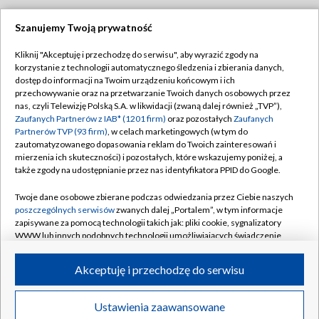
Szanujemy Twoją prywatność
Dołącz do nas:
Kliknij "Akceptuję i przechodzę do serwisu", aby wyrazić zgody na
korzystanie z technologii automatycznego śledzenia i zbierania danych,
TVP
dostęp do informacji na Twoim urządzeniu końcowym i ich
Abonament TVP
przechowywanie oraz na przetwarzanie Twoich danych osobowych przez
Regulamin TVP
nas, czyli Telewizję Polską S.A. w likwidacji (zwaną dalej również „TVP”),
Emisja w TVP
Polityka prywatności
Zaufanych Partnerów z IAB* (1201 firm)
oraz pozostałych
Zaufanych
Partnerów TVP (93 firm)
, w celach marketingowych (w tym do
Centrum informacji TVP
Moje zgody
zautomatyzowanego dopasowania reklam do Twoich zainteresowań i
mierzenia ich skuteczności) i pozostałych, które wskazujemy poniżej, a
Naziemna Telewizja Cyfrowa
Pomoc
także zgody na udostępnianie przez nas identyfikatora PPID do Google.
Sklep TVP
Biuro reklamy
Twoje dane osobowe zbierane podczas odwiedzania przez Ciebie naszych
Rada Programowa
Kontakt
poszczególnych serwisów
zwanych dalej „Portalem”, w tym informacje
zapisywane za pomocą technologii takich jak: pliki cookie, sygnalizatory
System NOS
WWW lub innych podobnych technologii umożliwiających świadczenie
dopasowanych i bezpiecznych usług, personalizację treści oraz reklam,
Informacje o nadawcy
Kanały
udostępnianie funkcji mediów społecznościowych oraz analizowanie
Akceptuję i przechodzę do serwisu
ruchu w Internecie.
Program dla prasy
©2026 Telewizja Polska S.A. w likwidacji
Biuro Reklamy
Twoje dane osobowe zbierane podczas odwiedzania przez Ciebie
Ustawienia zaawansowane
poszczególnych serwisów
na Portalu, takie jak adresy IP, identyfikatory