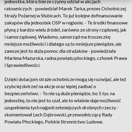
jednostka, która bierze czynny udział w akcjach
ratowniczych - powiedział Marek Tarka, prezes Ochotniczej
Straży Pożarnej w Słubicach. To już kolejne dofinansowanie
zakupów dla jednostek OSP w regionie. - Te środki finansowe
płyną z bardzo wielu źródeł, zarówno ze strony rządowej, jak
i samorządowej. Wiadomo, samorząd ma troszeczkę
mniejsze możliwości i dlatego są to mniejsze pieniądze, ale
zawsze jest to duża pomoc dla strażaków - powiedziała
Marlena Mazurska, radna powiatu płockiego, członek Prawa
i Sprawiedliwości.
Dzięki dotacjom straże ochotnicze mogą się rozwijać, ale też
szybciej dotrzeć na akcje oraz lepiej zadbać o
bezpieczeństwo. - To nie są duże pieniądze, bo 5 tys. na
jednostkę, to nie jest to szał, ale to właśnie daje możliwość
uzupełnienia tych najpotrzebniejszych drobnych rzeczy -
skomentował Lech Dąbrowski, przewodniczący Rady
Powiatu Płockiego, Polskie Stronnictwo Ludowe.