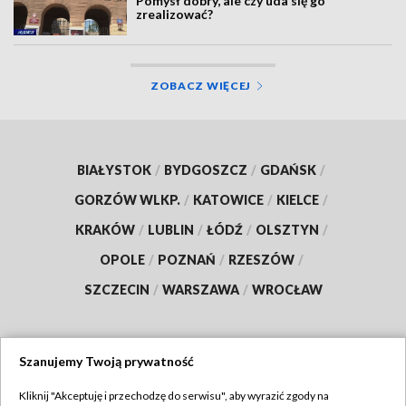
Pomysł dobry, ale czy uda się go
zrealizować?
ZOBACZ WIĘCEJ
BIAŁYSTOK
/
BYDGOSZCZ
/
GDAŃSK
/
GORZÓW WLKP.
/
KATOWICE
/
KIELCE
/
KRAKÓW
/
LUBLIN
/
ŁÓDŹ
/
OLSZTYN
/
OPOLE
/
POZNAŃ
/
RZESZÓW
/
SZCZECIN
/
WARSZAWA
/
WROCŁAW
Szanujemy Twoją prywatność
Dołącz do nas:
Kliknij "Akceptuję i przechodzę do serwisu", aby wyrazić zgody na