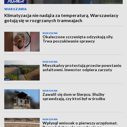
WARSZAWA
Klimatyzacja nie nadąża za temperaturą. Warszawiacy
gotują się w rozgrzanych tramwajach
WARSZAWA
Okaleczone szczenięta odzyskują siły.
Trwa poszukiwanie sprawcy
WARSZAWA
Mieszkańcy protestują przeciw powstaniu
asfaltowni. Inwestor odpiera zarzuty
WARSZAWA
Zawalił się dom w Sierpcu. Służby
sprawdzają, czy ktoś był w środku
WARSZAWA
Wpłynął wniosek o pierwszy urzędomat.