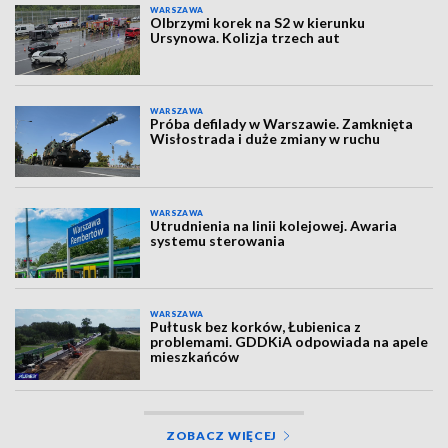
WARSZAWA
Olbrzymi korek na S2 w kierunku
Ursynowa. Kolizja trzech aut
WARSZAWA
Próba defilady w Warszawie. Zamknięta
Wisłostrada i duże zmiany w ruchu
WARSZAWA
Utrudnienia na linii kolejowej. Awaria
systemu sterowania
WARSZAWA
Pułtusk bez korków, Łubienica z
problemami. GDDKiA odpowiada na apele
mieszkańców
ZOBACZ WIĘCEJ