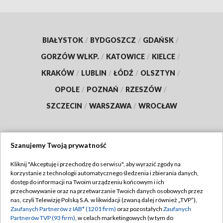
BIAŁYSTOK
/
BYDGOSZCZ
/
GDAŃSK
/
GORZÓW WLKP.
/
KATOWICE
/
KIELCE
/
KRAKÓW
/
LUBLIN
/
ŁÓDŹ
/
OLSZTYN
/
OPOLE
/
POZNAŃ
/
RZESZÓW
/
SZCZECIN
/
WARSZAWA
/
WROCŁAW
Szanujemy Twoją prywatność
Dołącz do nas:
Kliknij "Akceptuję i przechodzę do serwisu", aby wyrazić zgody na
korzystanie z technologii automatycznego śledzenia i zbierania danych,
TVP
dostęp do informacji na Twoim urządzeniu końcowym i ich
Abonament TVP
przechowywanie oraz na przetwarzanie Twoich danych osobowych przez
Regulamin TVP
nas, czyli Telewizję Polską S.A. w likwidacji (zwaną dalej również „TVP”),
Emisja w TVP
Polityka prywatności
Zaufanych Partnerów z IAB* (1201 firm)
oraz pozostałych
Zaufanych
Partnerów TVP (93 firm)
, w celach marketingowych (w tym do