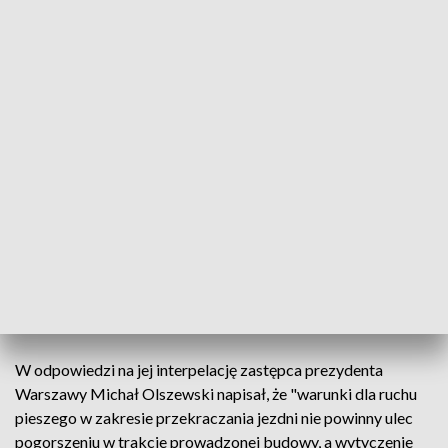
się, że muszę iść przez Park Morskie Oko, a nigdzie nie było
informacji, jak dojść do skrzyżowania" - mówi PAP Weronika.
Dodaje, że przejścia są nierówne, wysypane kamieniami.
"Podejrzewam, że dla starszych osób może to być
niebezpieczne" - ocenia.
"Wzdłuż ulicy Belwederskiej chodnik funkcjonuje tylko z
jednej strony. Dobrze, że choć przejścia dla pieszych z
sygnalizacją świetlną działają bez zmian" - relacjonuje
kobieta w średnim wieku zapytana przez PAP o problemy
związane z budową. W sprawie utrudnień dla pieszym wzdłuż
budowy linii tramwajowej zwróciła się - w imieniu
mieszkańców - do władz miasta radna Olga Semeniuk-
Patkowska z Prawa i Sprawiedliwości.
W odpowiedzi na jej interpelację zastępca prezydenta
Warszawy Michał Olszewski napisał, że "warunki dla ruchu
pieszego w zakresie przekraczania jezdni nie powinny ulec
pogorszeniu w trakcie prowadzonej budowy, a wytyczenie