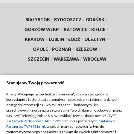
BIAŁYSTOK
/
BYDGOSZCZ
/
GDAŃSK
/
GORZÓW WLKP.
/
KATOWICE
/
KIELCE
/
KRAKÓW
/
LUBLIN
/
ŁÓDŹ
/
OLSZTYN
/
OPOLE
/
POZNAŃ
/
RZESZÓW
/
SZCZECIN
/
WARSZAWA
/
WROCŁAW
Szanujemy Twoją prywatność
Dołącz do nas:
Kliknij "Akceptuję i przechodzę do serwisu", aby wyrazić zgody na
korzystanie z technologii automatycznego śledzenia i zbierania danych,
TVP
dostęp do informacji na Twoim urządzeniu końcowym i ich
Abonament TVP
przechowywanie oraz na przetwarzanie Twoich danych osobowych przez
Regulamin TVP
nas, czyli Telewizję Polską S.A. w likwidacji (zwaną dalej również „TVP”),
Emisja w TVP
Polityka prywatności
Zaufanych Partnerów z IAB* (1201 firm)
oraz pozostałych
Zaufanych
Partnerów TVP (93 firm)
, w celach marketingowych (w tym do
Centrum informacji TVP
Moje zgody
zautomatyzowanego dopasowania reklam do Twoich zainteresowań i