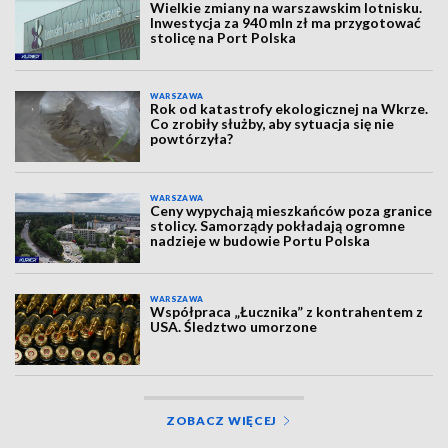
Wielkie zmiany na warszawskim lotnisku.
Inwestycja za 940 mln zł ma przygotować
stolicę na Port Polska
WARSZAWA
Rok od katastrofy ekologicznej na Wkrze.
Co zrobiły służby, aby sytuacja się nie
powtórzyła?
WARSZAWA
Ceny wypychają mieszkańców poza granice
stolicy. Samorządy pokładają ogromne
nadzieje w budowie Portu Polska
WARSZAWA
Współpraca „Łucznika” z kontrahentem z
USA. Śledztwo umorzone
ZOBACZ WIĘCEJ