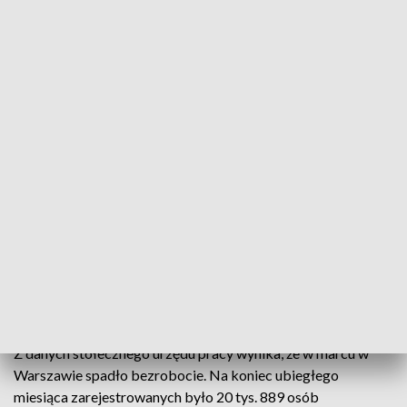
Fot.: TVP3 Warszawa
W stolicy kobiety stanowią większość wśród
bezrobotnych, którzy zdecydowali się na założenie
swoich firm. W ubiegłym roku było 61 proc. pań
korzystających z pomocy urzędu pracy, a w tym 57
proc.
Z danych stołecznego urzędu pracy wynika, że w marcu w
Warszawie spadło bezrobocie. Na koniec ubiegłego
miesiąca zarejestrowanych było 20 tys. 889 osób