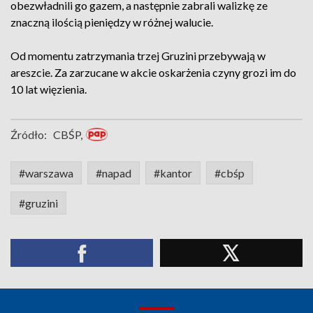
obezwładnili go gazem, a następnie zabrali walizkę ze
znaczną ilością pieniędzy w różnej walucie.
Od momentu zatrzymania trzej Gruzini przebywają w
areszcie. Za zarzucane w akcie oskarżenia czyny grozi im do
10 lat więzienia.
Źródło:
CBŚP,
#warszawa
#napad
#kantor
#cbśp
#gruzini