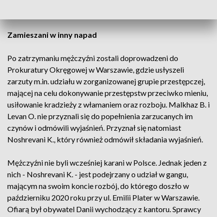
biżuteria o wartości nie mniejszej niż 1,2 miliona złotych.
Zamieszani w inny napad
Po zatrzymaniu mężczyźni zostali doprowadzeni do
Prokuratury Okręgowej w Warszawie, gdzie usłyszeli
zarzuty m.in. udziału w zorganizowanej grupie przestępczej,
mającej na celu dokonywanie przestępstw przeciwko mieniu,
usiłowanie kradzieży z włamaniem oraz rozboju. Malkhaz B. i
Levan O. nie przyznali się do popełnienia zarzucanych im
czynów i odmówili wyjaśnień. Przyznał się natomiast
Noshrevani K., który również odmówił składania wyjaśnień.
Mężczyźni nie byli wcześniej karani w Polsce. Jednak jeden z
nich - Noshrevani K. - jest podejrzany o udział w gangu,
mającym na swoim koncie rozbój, do którego doszło w
październiku 2020 roku przy ul. Emilii Plater w Warszawie.
Ofiarą był obywatel Danii wychodzący z kantoru. Sprawcy