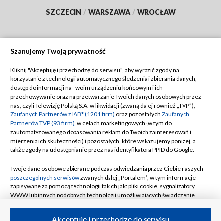
SZCZECIN
/
WARSZAWA
/
WROCŁAW
Szanujemy Twoją prywatność
Dołącz do nas:
Kliknij "Akceptuję i przechodzę do serwisu", aby wyrazić zgody na
korzystanie z technologii automatycznego śledzenia i zbierania danych,
TVP
dostęp do informacji na Twoim urządzeniu końcowym i ich
Abonament TVP
przechowywanie oraz na przetwarzanie Twoich danych osobowych przez
Regulamin TVP
nas, czyli Telewizję Polską S.A. w likwidacji (zwaną dalej również „TVP”),
Emisja w TVP
Polityka prywatności
Zaufanych Partnerów z IAB* (1201 firm)
oraz pozostałych
Zaufanych
Partnerów TVP (93 firm)
, w celach marketingowych (w tym do
Centrum informacji TVP
Moje zgody
zautomatyzowanego dopasowania reklam do Twoich zainteresowań i
mierzenia ich skuteczności) i pozostałych, które wskazujemy poniżej, a
Naziemna Telewizja Cyfrowa
Pomoc
także zgody na udostępnianie przez nas identyfikatora PPID do Google.
Sklep TVP
Biuro reklamy
Twoje dane osobowe zbierane podczas odwiedzania przez Ciebie naszych
Rada Programowa
Kontakt
poszczególnych serwisów
zwanych dalej „Portalem”, w tym informacje
zapisywane za pomocą technologii takich jak: pliki cookie, sygnalizatory
System NOS
WWW lub innych podobnych technologii umożliwiających świadczenie
dopasowanych i bezpiecznych usług, personalizację treści oraz reklam,
Informacje o nadawcy
Kanały
udostępnianie funkcji mediów społecznościowych oraz analizowanie
Akceptuję i przechodzę do serwisu