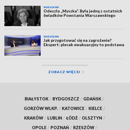
WARSZAWA
Odeszła „Myszka”. Była jedną z ostatnich
świadków Powstania Warszawskiego
WARSZAWA
Jak przygotować się na zagrożenie?
Ekspert: plecak ewakuacyjny to podstawa
ZOBACZ WIĘCEJ
BIAŁYSTOK
/
BYDGOSZCZ
/
GDAŃSK
/
GORZÓW WLKP.
/
KATOWICE
/
KIELCE
/
KRAKÓW
/
LUBLIN
/
ŁÓDŹ
/
OLSZTYN
/
OPOLE
/
POZNAŃ
/
RZESZÓW
/