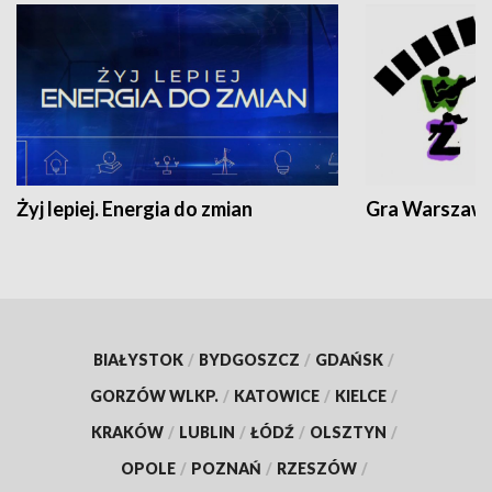
Żyj lepiej. Energia do zmian
Gra Warszaw
BIAŁYSTOK
/
BYDGOSZCZ
/
GDAŃSK
/
GORZÓW WLKP.
/
KATOWICE
/
KIELCE
/
KRAKÓW
/
LUBLIN
/
ŁÓDŹ
/
OLSZTYN
/
OPOLE
/
POZNAŃ
/
RZESZÓW
/