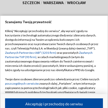
SZCZECIN
/
WARSZAWA
/
WROCŁAW
Szanujemy Twoją prywatność
Dołącz do nas:
Kliknij "Akceptuję i przechodzę do serwisu", aby wyrazić zgody na
korzystanie z technologii automatycznego śledzenia i zbierania danych,
TVP
dostęp do informacji na Twoim urządzeniu końcowym i ich
Abonament TVP
przechowywanie oraz na przetwarzanie Twoich danych osobowych przez
Regulamin TVP
nas, czyli Telewizję Polską S.A. w likwidacji (zwaną dalej również „TVP”),
Emisja w TVP
Zaufanych Partnerów z IAB* (1201 firm)
oraz pozostałych
Zaufanych
Polityka prywatności
Partnerów TVP (93 firm)
, w celach marketingowych (w tym do
Centrum informacji TVP
Moje zgody
zautomatyzowanego dopasowania reklam do Twoich zainteresowań i
mierzenia ich skuteczności) i pozostałych, które wskazujemy poniżej, a
Naziemna Telewizja Cyfrowa
Pomoc
także zgody na udostępnianie przez nas identyfikatora PPID do Google.
Sklep TVP
Biuro reklamy
Twoje dane osobowe zbierane podczas odwiedzania przez Ciebie naszych
Rada Programowa
poszczególnych serwisów
zwanych dalej „Portalem”, w tym informacje
Kontakt
zapisywane za pomocą technologii takich jak: pliki cookie, sygnalizatory
System NOS
WWW lub innych podobnych technologii umożliwiających świadczenie
dopasowanych i bezpiecznych usług, personalizację treści oraz reklam,
Informacje o nadawcy
Kanały
udostępnianie funkcji mediów społecznościowych oraz analizowanie
Akceptuję i przechodzę do serwisu
ruchu w Internecie.
Program dla prasy