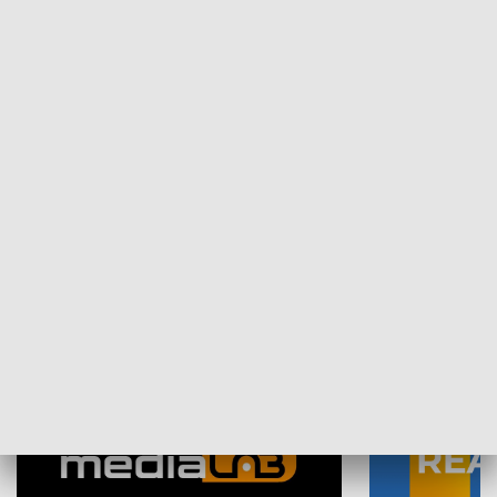
Plebiscyt Najlepsi Sportowcy
Wiadomości 
Warszawy 2025
SPOŁECZEŃSTWO