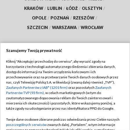
KRAKÓW
/
LUBLIN
/
ŁÓDŹ
/
OLSZTYN
/
OPOLE
/
POZNAŃ
/
RZESZÓW
/
SZCZECIN
/
WARSZAWA
/
WROCŁAW
Szanujemy Twoją prywatność
Dołącz do nas:
Kliknij "Akceptuję i przechodzę do serwisu", aby wyrazić zgody na
korzystanie z technologii automatycznego śledzenia i zbierania danych,
TVP
dostęp do informacji na Twoim urządzeniu końcowym i ich
Abonament TVP
przechowywanie oraz na przetwarzanie Twoich danych osobowych przez
Regulamin TVP
nas, czyli Telewizję Polską S.A. w likwidacji (zwaną dalej również „TVP”),
Emisja w TVP
Zaufanych Partnerów z IAB* (1201 firm)
oraz pozostałych
Zaufanych
Polityka prywatności
Partnerów TVP (93 firm)
, w celach marketingowych (w tym do
Centrum informacji TVP
Moje zgody
zautomatyzowanego dopasowania reklam do Twoich zainteresowań i
mierzenia ich skuteczności) i pozostałych, które wskazujemy poniżej, a
Naziemna Telewizja Cyfrowa
Pomoc
także zgody na udostępnianie przez nas identyfikatora PPID do Google.
Sklep TVP
Biuro reklamy
Twoje dane osobowe zbierane podczas odwiedzania przez Ciebie naszych
Rada Programowa
poszczególnych serwisów
zwanych dalej „Portalem”, w tym informacje
Kontakt
zapisywane za pomocą technologii takich jak: pliki cookie, sygnalizatory