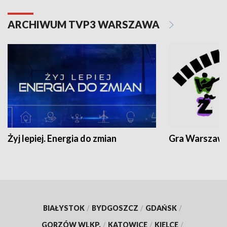
ARCHIWUM TVP3 WARSZAWA
Żyj lepiej. Energia do zmian
Gra Warszaw
BIAŁYSTOK
/
BYDGOSZCZ
/
GDAŃSK
/
GORZÓW WLKP.
/
KATOWICE
/
KIELCE
/