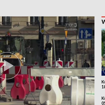
K
1
K
0