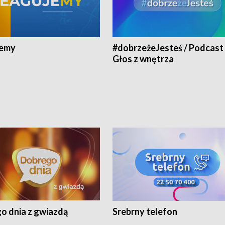
jemy
#dobrzeżeJesteś / Podcast 
Głos z wnętrza
o dnia z gwiazdą
Srebrny telefon