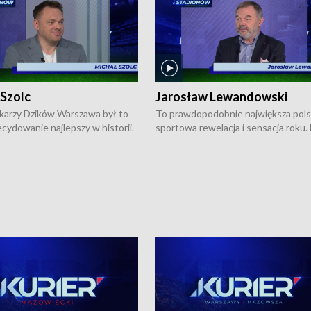
 Szolc
Jarosław Lewandowski
karzy Dzików Warszawa był to
To prawdopodobnie największa pol
cydowanie najlepszy w historii.
sportowa rewelacja i sensacja roku.
pierwszy raz sięgnęli po
Chwalińska podbiła serca całej Pols
rodowe trofeum, wygrywając
kortach imienia Rolanda Garrosa w
ocno Europejską. Potem zaczęli
wielkoszlemowym turnieju French 
ekstraklasę. Po sezonie
przebijała się przez kwalifikacje, wyg
ym zadebiutowali w fazie play-
aż dziewięć pojedynków i dopiero w 
ą zwieńczyli zdobyciem
została zatrzymana przez Rosjankę M
o w historii klubu medalu w
Andriejewą. Dziś nasza tenisistka wr
ch o mistrzostwo Polski. A
do Polski i w Warszawie spotkała się
ogdana Saternusa jest dziś
dziennikarzami na konferencji praso
olc, prezes koszykarzy Dzików
W Magazynie Sportowym "Z Boisk i
.
Stadionów Warszawy i Mazowsza"
Bogdan Saternus rozmawiał z Jaros
Lewandowskim, który jest