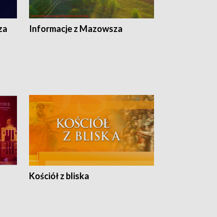
ej
ska
za
Informacje z Mazowsza
Kościół z bliska