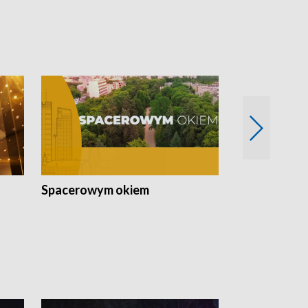
Spacerowym okiem
Filmowe spo