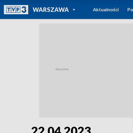
POWRÓT DO
WARSZAWA
Aktualności
Po
TVP REGIONY
22.04.2023