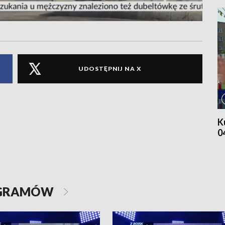
UDOSTĘPNIJ NA X
K
0
OGRAMÓW