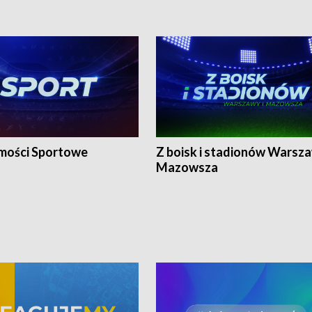
ości Sportowe
Z boisk i stadionów Warsza
Mazowsza