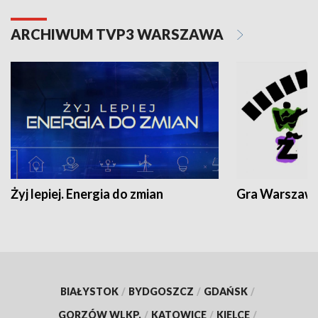
ARCHIWUM TVP3 WARSZAWA
Żyj lepiej. Energia do zmian
Gra Warszaw
BIAŁYSTOK
/
BYDGOSZCZ
/
GDAŃSK
/
GORZÓW WLKP.
/
KATOWICE
/
KIELCE
/