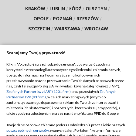
KRAKÓW
/
LUBLIN
/
ŁÓDŹ
/
OLSZTYN
/
OPOLE
/
POZNAŃ
/
RZESZÓW
/
SZCZECIN
/
WARSZAWA
/
WROCŁAW
Szanujemy Twoją prywatność
Dołącz do nas:
Kliknij "Akceptuję i przechodzę do serwisu", aby wyrazić zgody na
korzystanie z technologii automatycznego śledzenia i zbierania danych,
TVP
dostęp do informacji na Twoim urządzeniu końcowym i ich
Abonament TVP
przechowywanie oraz na przetwarzanie Twoich danych osobowych przez
Regulamin TVP
nas, czyli Telewizję Polską S.A. w likwidacji (zwaną dalej również „TVP”),
Emisja w TVP
Zaufanych Partnerów z IAB* (1201 firm)
oraz pozostałych
Zaufanych
Polityka prywatności
Partnerów TVP (93 firm)
, w celach marketingowych (w tym do
Centrum informacji TVP
Moje zgody
zautomatyzowanego dopasowania reklam do Twoich zainteresowań i
mierzenia ich skuteczności) i pozostałych, które wskazujemy poniżej, a
Naziemna Telewizja Cyfrowa
Pomoc
także zgody na udostępnianie przez nas identyfikatora PPID do Google.
Sklep TVP
Biuro reklamy
Twoje dane osobowe zbierane podczas odwiedzania przez Ciebie naszych
Rada Programowa
poszczególnych serwisów
zwanych dalej „Portalem”, w tym informacje
Kontakt
zapisywane za pomocą technologii takich jak: pliki cookie, sygnalizatory