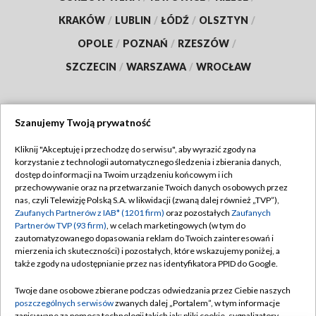
KRAKÓW
/
LUBLIN
/
ŁÓDŹ
/
OLSZTYN
/
OPOLE
/
POZNAŃ
/
RZESZÓW
/
SZCZECIN
/
WARSZAWA
/
WROCŁAW
Szanujemy Twoją prywatność
Dołącz do nas:
Kliknij "Akceptuję i przechodzę do serwisu", aby wyrazić zgody na
korzystanie z technologii automatycznego śledzenia i zbierania danych,
TVP
dostęp do informacji na Twoim urządzeniu końcowym i ich
Abonament TVP
przechowywanie oraz na przetwarzanie Twoich danych osobowych przez
Regulamin TVP
nas, czyli Telewizję Polską S.A. w likwidacji (zwaną dalej również „TVP”),
Emisja w TVP
Zaufanych Partnerów z IAB* (1201 firm)
oraz pozostałych
Zaufanych
Polityka prywatności
Partnerów TVP (93 firm)
, w celach marketingowych (w tym do
Centrum informacji TVP
Moje zgody
zautomatyzowanego dopasowania reklam do Twoich zainteresowań i
mierzenia ich skuteczności) i pozostałych, które wskazujemy poniżej, a
Naziemna Telewizja Cyfrowa
Pomoc
także zgody na udostępnianie przez nas identyfikatora PPID do Google.
Sklep TVP
Biuro reklamy
Twoje dane osobowe zbierane podczas odwiedzania przez Ciebie naszych
Rada Programowa
poszczególnych serwisów
zwanych dalej „Portalem”, w tym informacje
Kontakt
zapisywane za pomocą technologii takich jak: pliki cookie, sygnalizatory