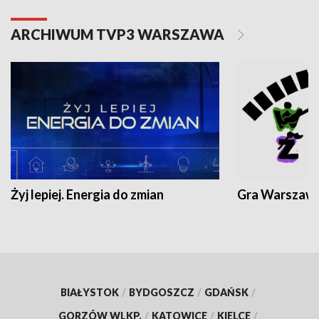
ARCHIWUM TVP3 WARSZAWA
Żyj lepiej. Energia do zmian
Gra Warszaw
BIAŁYSTOK
/
BYDGOSZCZ
/
GDAŃSK
/
GORZÓW WLKP.
/
KATOWICE
/
KIELCE
/