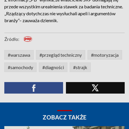
przede wszystkim urealnienia stawek za badania techniczne.
„Rządzący dotychczas nie wysłuchali apeli i argumentów
branży”– zauważa dziennik.
Źródło:
#warszawa
#przegląd techniczny
#motoryzacja
#samochody
#diagności
#strajk
ZOBACZ TAKŻE