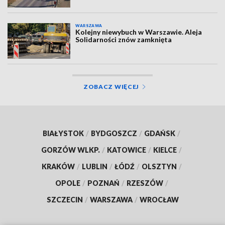
WARSZAWA
Kolejny niewybuch w Warszawie. Aleja
Solidarności znów zamknięta
ZOBACZ WIĘCEJ
BIAŁYSTOK
/
BYDGOSZCZ
/
GDAŃSK
/
GORZÓW WLKP.
/
KATOWICE
/
KIELCE
/
KRAKÓW
/
LUBLIN
/
ŁÓDŹ
/
OLSZTYN
/
OPOLE
/
POZNAŃ
/
RZESZÓW
/
SZCZECIN
/
WARSZAWA
/
WROCŁAW