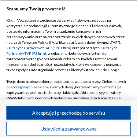
Szanujemy Twoją prywatność
Dołącz do nas:
Kliknij "Akceptuję i przechodzę do serwisu", aby wyrazić zgody na
korzystanie z technologii automatycznego śledzenia i zbierania danych,
TVP
dostęp do informacji na Twoim urządzeniu końcowym i ich
Abonament TVP
przechowywanie oraz na przetwarzanie Twoich danych osobowych przez
Regulamin TVP
nas, czyli Telewizję Polską S.A. w likwidacji (zwaną dalej również „TVP”),
Emisja w TVP
Polityka prywatności
Zaufanych Partnerów z IAB* (1201 firm)
oraz pozostałych
Zaufanych
Partnerów TVP (93 firm)
, w celach marketingowych (w tym do
Centrum informacji TVP
Moje zgody
zautomatyzowanego dopasowania reklam do Twoich zainteresowań i
mierzenia ich skuteczności) i pozostałych, które wskazujemy poniżej, a
Naziemna Telewizja Cyfrowa
Pomoc
także zgody na udostępnianie przez nas identyfikatora PPID do Google.
Sklep TVP
Biuro reklamy
Twoje dane osobowe zbierane podczas odwiedzania przez Ciebie naszych
Rada Programowa
Kontakt
poszczególnych serwisów
zwanych dalej „Portalem”, w tym informacje
zapisywane za pomocą technologii takich jak: pliki cookie, sygnalizatory
System NOS
WWW lub innych podobnych technologii umożliwiających świadczenie
dopasowanych i bezpiecznych usług, personalizację treści oraz reklam,
Informacje o nadawcy
Kanały
udostępnianie funkcji mediów społecznościowych oraz analizowanie
Akceptuję i przechodzę do serwisu
ruchu w Internecie.
Program dla prasy
©2026 Telewizja Polska S.A. w likwidacji
Biuro Reklamy
Twoje dane osobowe zbierane podczas odwiedzania przez Ciebie
Ustawienia zaawansowane
poszczególnych serwisów
na Portalu, takie jak adresy IP, identyfikatory
Ogłoszenie przetargowe