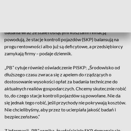
– Ich apele pozostają jednak bez odzewu. Przedstawiciele
Polskiej Izby Stacji Kontroli Pojazdów (PISKP) przekonują,
że kondycja przedsiębiorców prowadzących te stacje jest
coraz gorsza. Podkreślają, że zamrożona od 19 lat stawka za
badania wraz ze stale rosnącymi kosztami i inflacją
powodują, że stacje kontroli pojazdów (SKP) balansują na
progu rentowności albo już są deficytowe, a przedsiębiorcy
zamykają firmy – podaje dziennik.
„PB” cytuje również oświadczenie PISKP: „Środowisko od
dłuższego czasu zwraca się z apelem do rządzących o
dostosowanie wysokości opłat za badania techniczne do
aktualnych realiów gospodarczych. Chcemy skutecznie robić
to, do czego stacje kontroli pojazdów są powołane. Nie da
się jednak tego robić, jeśli przychody nie pokrywają kosztów.
Nie chcielibyśmy, aby przez to ucierpiała jakość badań i
bezpieczeństwo.”
Z informacji „PB” wynika, że właściciele SKP domagają się