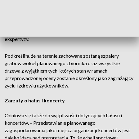
Wyjaśniła, że wszelkie prace projektowe należy poprzedzić
precyzyjną inwentaryzacją zieleni wraz z ekspertyzą stanu
zdrowia poszczególnych egzemplarzy a przed rozpoczęciem
robót należy wykonać prace pielęgnacyjne wynikające z tej
ekspertyzy.
Podkreśliła, że na terenie zachowane zostaną szpalery
grabów wokół planowanego zbiornika oraz wszystkie
drzewa z wyjątkiem tych, których stan w ramach
przeprowadzonej oceny zostanie określony jako zagrażający
życiu i zdrowiu użytkowników.
Zarzuty o hałas i koncerty
Odniosła się także do wątpliwości dotyczących hałasu i
koncertów. – Przedstawianie planowanego
zagospodarowania jako miejsca organizacji koncertów jest
daleko idącą nadinterpretacją. To, że w hali sportowej