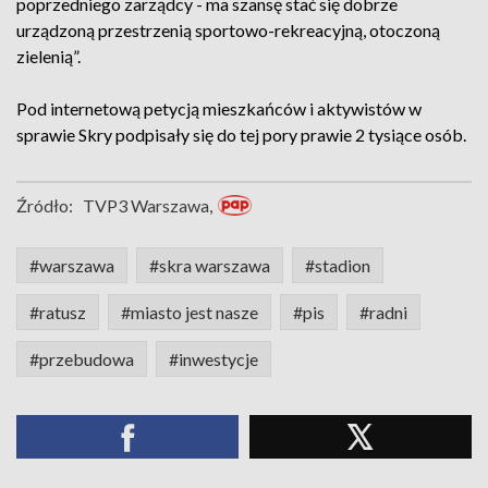
poprzedniego zarządcy - ma szansę stać się dobrze
urządzoną przestrzenią sportowo-rekreacyjną, otoczoną
zielenią”.
Pod internetową petycją mieszkańców i aktywistów w
sprawie Skry podpisały się do tej pory prawie 2 tysiące osób.
Źródło:
TVP3 Warszawa,
#warszawa
#skra warszawa
#stadion
#ratusz
#miasto jest nasze
#pis
#radni
#przebudowa
#inwestycje