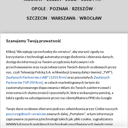
OPOLE
/
POZNAŃ
/
RZESZÓW
/
SZCZECIN
/
WARSZAWA
/
WROCŁAW
Szanujemy Twoją prywatność
Dołącz do nas:
Kliknij "Akceptuję i przechodzę do serwisu", aby wyrazić zgody na
korzystanie z technologii automatycznego śledzenia i zbierania danych,
TVP
dostęp do informacji na Twoim urządzeniu końcowym i ich
Abonament TVP
przechowywanie oraz na przetwarzanie Twoich danych osobowych przez
Regulamin TVP
nas, czyli Telewizję Polską S.A. w likwidacji (zwaną dalej również „TVP”),
Emisja w TVP
Polityka prywatności
Zaufanych Partnerów z IAB* (1201 firm)
oraz pozostałych
Zaufanych
Partnerów TVP (93 firm)
, w celach marketingowych (w tym do
Centrum informacji TVP
Moje zgody
zautomatyzowanego dopasowania reklam do Twoich zainteresowań i
mierzenia ich skuteczności) i pozostałych, które wskazujemy poniżej, a
Naziemna Telewizja Cyfrowa
Pomoc
także zgody na udostępnianie przez nas identyfikatora PPID do Google.
Sklep TVP
Biuro reklamy
Twoje dane osobowe zbierane podczas odwiedzania przez Ciebie naszych
Rada Programowa
Kontakt
poszczególnych serwisów
zwanych dalej „Portalem”, w tym informacje
zapisywane za pomocą technologii takich jak: pliki cookie, sygnalizatory
System NOS
WWW lub innych podobnych technologii umożliwiających świadczenie