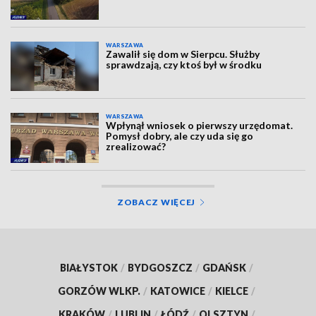
WARSZAWA
Zawalił się dom w Sierpcu. Służby
sprawdzają, czy ktoś był w środku
WARSZAWA
Wpłynął wniosek o pierwszy urzędomat.
Pomysł dobry, ale czy uda się go
zrealizować?
ZOBACZ WIĘCEJ
BIAŁYSTOK
/
BYDGOSZCZ
/
GDAŃSK
/
GORZÓW WLKP.
/
KATOWICE
/
KIELCE
/
KRAKÓW
/
LUBLIN
/
ŁÓDŹ
/
OLSZTYN
/