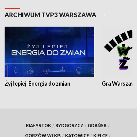
ARCHIWUM TVP3 WARSZAWA
Żyj lepiej. Energia do zmian
Gra Warszaw
BIAŁYSTOK
/
BYDGOSZCZ
/
GDAŃSK
/
GORZÓW WLKP.
/
KATOWICE
/
KIELCE
/