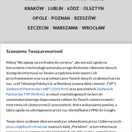
KRAKÓW
/
LUBLIN
/
ŁÓDŹ
/
OLSZTYN
/
OPOLE
/
POZNAŃ
/
RZESZÓW
/
SZCZECIN
/
WARSZAWA
/
WROCŁAW
Szanujemy Twoją prywatność
Dołącz do nas:
Kliknij "Akceptuję i przechodzę do serwisu", aby wyrazić zgody na
korzystanie z technologii automatycznego śledzenia i zbierania danych,
TVP
dostęp do informacji na Twoim urządzeniu końcowym i ich
Abonament TVP
przechowywanie oraz na przetwarzanie Twoich danych osobowych przez
Regulamin TVP
nas, czyli Telewizję Polską S.A. w likwidacji (zwaną dalej również „TVP”),
Emisja w TVP
Zaufanych Partnerów z IAB* (1201 firm)
oraz pozostałych
Zaufanych
Polityka prywatności
Partnerów TVP (93 firm)
, w celach marketingowych (w tym do
Centrum informacji TVP
Moje zgody
zautomatyzowanego dopasowania reklam do Twoich zainteresowań i
mierzenia ich skuteczności) i pozostałych, które wskazujemy poniżej, a
Naziemna Telewizja Cyfrowa
Pomoc
także zgody na udostępnianie przez nas identyfikatora PPID do Google.
Sklep TVP
Biuro reklamy
Twoje dane osobowe zbierane podczas odwiedzania przez Ciebie naszych
Rada Programowa
poszczególnych serwisów
zwanych dalej „Portalem”, w tym informacje
Kontakt
zapisywane za pomocą technologii takich jak: pliki cookie, sygnalizatory