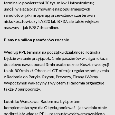
terminal o powierzchni 30 tys. m kw. i infrastrukturę
umożliwiającą przyjmowanie najpopularniejszych
samolotów, jakimi operują przewoźnicy czarterowi i
niskokosztowi, czyli A320 lub B737, ale także większe
maszyny – jak B787 dreamliner.
Plany na milion pasażerów rocznie
Według PPL terminal na początku działalności lotniska
będzie w stanie przyjąć ok. 1 mln pasażerów w ciągu roku, a
docelowo nawet ponad 3 mln osób rocznie. Koszt inwestycji
to ok. 800 mln zł. Obecnie LOT oferuje regularne połączenia
z Radomia do Paryża, Rzymu, Prewezy, Tirany i Warny.
Wypoczynek wakacyjny z wylotem z Radomia organizuje
także 9 biur podróży.
Lotnisko Warszawa–Radom ma być portem
komplementarnym dla Okęcia, ponieważ - jak wielokrotnie
podkreślały władze PPL - przepustowość warszawskiego