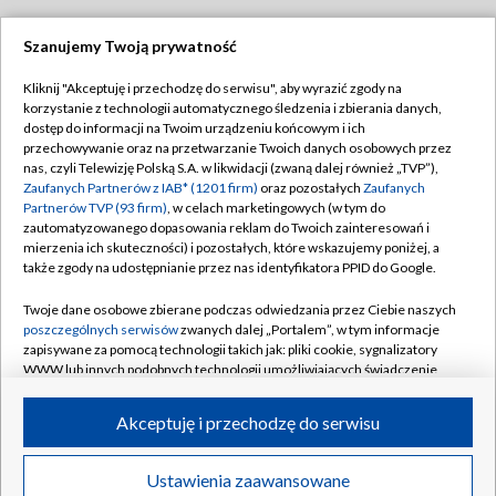
Szanujemy Twoją prywatność
Dołącz do nas:
Kliknij "Akceptuję i przechodzę do serwisu", aby wyrazić zgody na
korzystanie z technologii automatycznego śledzenia i zbierania danych,
TVP
dostęp do informacji na Twoim urządzeniu końcowym i ich
Abonament TVP
przechowywanie oraz na przetwarzanie Twoich danych osobowych przez
Regulamin TVP
nas, czyli Telewizję Polską S.A. w likwidacji (zwaną dalej również „TVP”),
Emisja w TVP
Polityka prywatności
Zaufanych Partnerów z IAB* (1201 firm)
oraz pozostałych
Zaufanych
Partnerów TVP (93 firm)
, w celach marketingowych (w tym do
Centrum informacji TVP
Moje zgody
zautomatyzowanego dopasowania reklam do Twoich zainteresowań i
mierzenia ich skuteczności) i pozostałych, które wskazujemy poniżej, a
Naziemna Telewizja Cyfrowa
Pomoc
także zgody na udostępnianie przez nas identyfikatora PPID do Google.
Sklep TVP
Biuro reklamy
Twoje dane osobowe zbierane podczas odwiedzania przez Ciebie naszych
Rada Programowa
Kontakt
poszczególnych serwisów
zwanych dalej „Portalem”, w tym informacje
zapisywane za pomocą technologii takich jak: pliki cookie, sygnalizatory
System NOS
WWW lub innych podobnych technologii umożliwiających świadczenie
dopasowanych i bezpiecznych usług, personalizację treści oraz reklam,
Informacje o nadawcy
Kanały
udostępnianie funkcji mediów społecznościowych oraz analizowanie
Akceptuję i przechodzę do serwisu
ruchu w Internecie.
Program dla prasy
©2026 Telewizja Polska S.A. w likwidacji
Biuro Reklamy
Twoje dane osobowe zbierane podczas odwiedzania przez Ciebie
Ustawienia zaawansowane
poszczególnych serwisów
na Portalu, takie jak adresy IP, identyfikatory