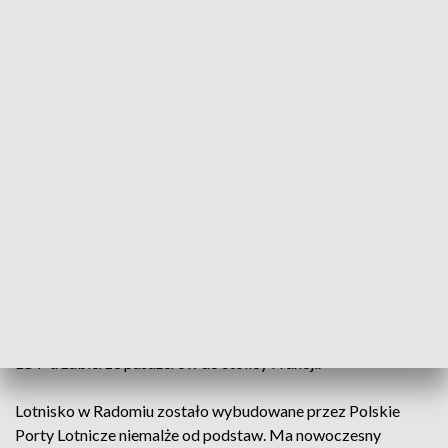
Zaznaczył, że „ten port ma ogromny sens gospodarczy i
infrastrukturalny”".
Premier dodał, że od jutra będzie można przejechać trasą S7
z Warszawy do lotniska w Radomiu.
Wielozadaniowe przeznaczenie
Wielozadaniowość jest atutem nowego portu lotniczego.
Lotnisko będzie miało zastosowania cywilne i wojskowe.
Wieczorem w Radomiu wyląduje pierwszy samolot
pasażerski; będzie to lot z Paryża. Następnego dnia samolot
LOT-u zabierze pasażerów do stolicy Francji.
Lotnisko w Radomiu zostało wybudowane przez Polskie
Porty Lotnicze niemalże od podstaw. Ma nowoczesny