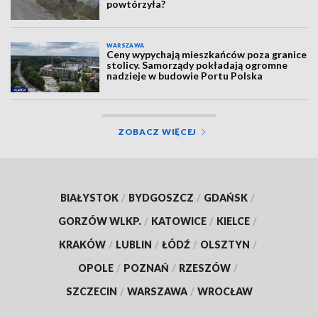
powtórzyła?
WARSZAWA
Ceny wypychają mieszkańców poza granice
stolicy. Samorządy pokładają ogromne
nadzieje w budowie Portu Polska
ZOBACZ WIĘCEJ
BIAŁYSTOK
/
BYDGOSZCZ
/
GDAŃSK
/
GORZÓW WLKP.
/
KATOWICE
/
KIELCE
/
KRAKÓW
/
LUBLIN
/
ŁÓDŹ
/
OLSZTYN
/
OPOLE
/
POZNAŃ
/
RZESZÓW
/
SZCZECIN
/
WARSZAWA
/
WROCŁAW