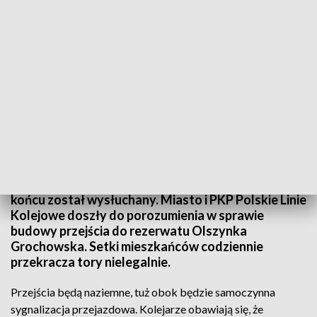
fot. TVP3 Warszawa
Mieszkańcy stołecznego Rembertowa i Pragi
Południe walczyli o przejście od lat i ich głos w
końcu został wysłuchany. Miasto i PKP Polskie Linie
Kolejowe doszły do porozumienia w sprawie
budowy przejścia do rezerwatu Olszynka
Grochowska. Setki mieszkańców codziennie
przekracza tory nielegalnie.
Przejścia będą naziemne, tuż obok będzie samoczynna
sygnalizacja przejazdowa. Kolejarze obawiają się, że