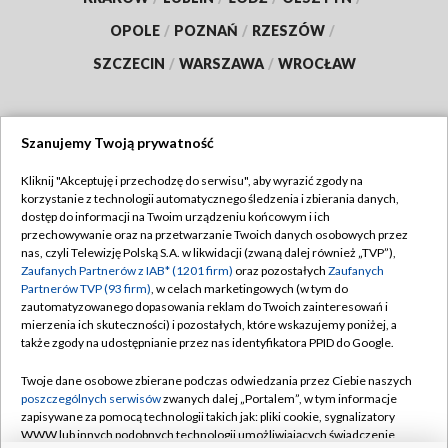
OPOLE
/
POZNAŃ
/
RZESZÓW
/
SZCZECIN
/
WARSZAWA
/
WROCŁAW
Szanujemy Twoją prywatność
Dołącz do nas:
Kliknij "Akceptuję i przechodzę do serwisu", aby wyrazić zgody na
korzystanie z technologii automatycznego śledzenia i zbierania danych,
TVP
dostęp do informacji na Twoim urządzeniu końcowym i ich
Abonament TVP
przechowywanie oraz na przetwarzanie Twoich danych osobowych przez
Regulamin TVP
nas, czyli Telewizję Polską S.A. w likwidacji (zwaną dalej również „TVP”),
Emisja w TVP
Polityka prywatności
Zaufanych Partnerów z IAB* (1201 firm)
oraz pozostałych
Zaufanych
Partnerów TVP (93 firm)
, w celach marketingowych (w tym do
Centrum informacji TVP
Moje zgody
zautomatyzowanego dopasowania reklam do Twoich zainteresowań i
mierzenia ich skuteczności) i pozostałych, które wskazujemy poniżej, a
Naziemna Telewizja Cyfrowa
Pomoc
także zgody na udostępnianie przez nas identyfikatora PPID do Google.
Sklep TVP
Biuro reklamy
Twoje dane osobowe zbierane podczas odwiedzania przez Ciebie naszych
Rada Programowa
Kontakt
poszczególnych serwisów
zwanych dalej „Portalem”, w tym informacje
zapisywane za pomocą technologii takich jak: pliki cookie, sygnalizatory
System NOS
WWW lub innych podobnych technologii umożliwiających świadczenie