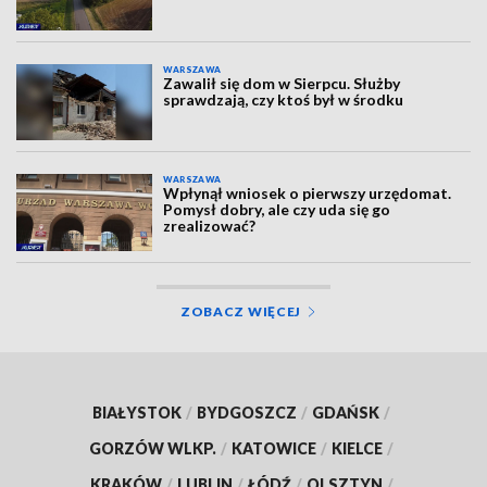
WARSZAWA
Zawalił się dom w Sierpcu. Służby
sprawdzają, czy ktoś był w środku
WARSZAWA
Wpłynął wniosek o pierwszy urzędomat.
Pomysł dobry, ale czy uda się go
zrealizować?
ZOBACZ WIĘCEJ
BIAŁYSTOK
/
BYDGOSZCZ
/
GDAŃSK
/
GORZÓW WLKP.
/
KATOWICE
/
KIELCE
/
KRAKÓW
/
LUBLIN
/
ŁÓDŹ
/
OLSZTYN
/