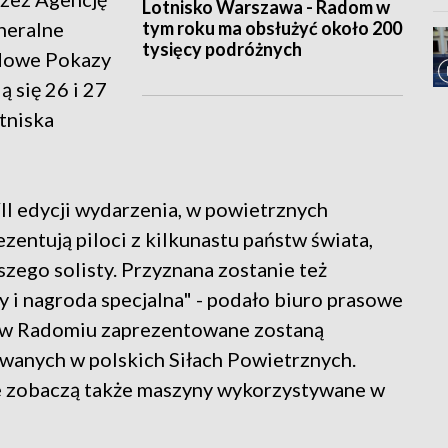
Lotnisko Warszawa - Radom w
tym roku ma obsłużyć około 200
neralne
tysięcy podróżnych
odowe Pokazy
 się 26 i 27
tniska
I edycji wydarzenia, w powietrznych
zentują piloci z kilkunastu państw świata,
szego solisty. Przyznana zostanie też
 i nagroda specjalna" - podało biuro prasowe
a w Radomiu zaprezentowane zostaną
wanych w polskich Siłach Powietrznych.
e zobaczą także maszyny wykorzystywane w