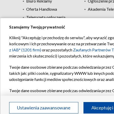
Biuro Reklamy
Ogłoszenie pr
Oferta Handlowa
Akademia Tele
Telegazeta ogłoszenia
Szanujemy Twoją prywatność
Regulamin TVP
Kliknij "Akceptuję i przechodzę do serwisu", aby wyrazić zg
końcowym i ich przechowywanie oraz na przetwarzanie Twoich
z IAB* (1201 firm)
oraz pozostałych
Zaufanych Partnerów T
mierzenia ich skuteczności) i pozostałych, które wskazujemy
Twoje dane osobowe zbierane podczas odwiedzania przez 
takich jak: pliki cookie, sygnalizatory WWW lub innych pod
udostępnianie funkcji mediów społecznościowych oraz anali
Twoje dane osobowe zbierane podczas odwiedzania przez 
plików cookie, informacje o Twoich wyszukiwaniach w serwi
Partnerów TVP
dla realizacji następujących celów i funkc
Ustawienia zaawansowane
Akceptuję i
reklam, tworzenia profilu spersonalizowanych reklam, tworz