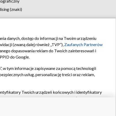
tograficzny
sing (znaki)
klamy
Kontakt
rania danych, dostęp do informacji na Twoim urządzeniu
idacji (zwaną dalej również „TVP”),
Zaufanych Partnerów
anego dopasowania reklam do Twoich zainteresowań i
a PPID do Google.
”, w tym informacje zapisywane za pomocą technologii
zpiecznych usług, personalizację treści oraz reklam,
identyfikatory Twoich urządzeń końcowych i identyfikatory
P,
Zaufanych Partnerów z IAB
oraz pozostałych
Zaufanych
 wyboru podstawowych reklam, wyboru spersonalizowanych
ch treści, pomiaru wydajności reklam, pomiaru wydajności