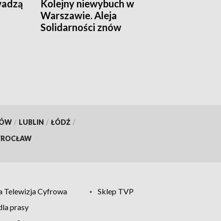
wadzą
Kolejny niewybuch w
Warszawie. Aleja
Solidarności znów
zamknięta
KÓW
/
LUBLIN
/
ŁÓDŹ
/
ROCŁAW
 Telewizja Cyfrowa
Sklep TVP
la prasy