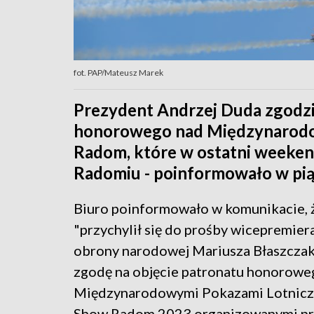
fot. PAP/Mateusz Marek
Prezydent Andrzej Duda zgodził
honorowego nad Międzynarodo
Radom, które w ostatni weekend
Radomiu - poinformowało w pi
Biuro poinformowało w komunikacie, 
"przychylił się do prośby wicepremiera
obrony narodowej Mariusza Błaszczaka
zgodę na objęcie patronatu honorowe
Międzynarodowymi Pokazami Lotnicz
Show Radom 2023 organizowanymi pr