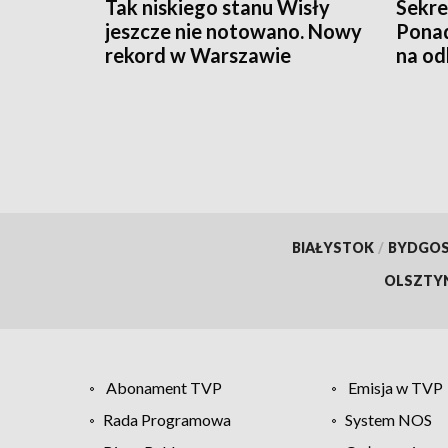
Tak niskiego stanu Wisły
Sekre
jeszcze nie notowano. Nowy
Ponad
rekord w Warszawie
na od
BIAŁYSTOK
/
BYDGO
OLSZTY
Abonament TVP
Emisja w TVP
Rada Programowa
System NOS