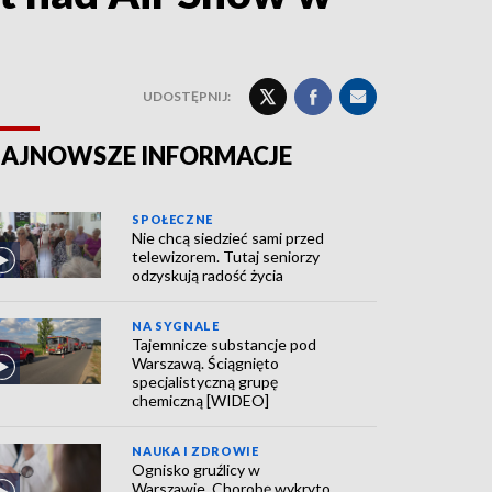
UDOSTĘPNIJ:
AJNOWSZE INFORMACJE
SPOŁECZNE
Nie chcą siedzieć sami przed
telewizorem. Tutaj seniorzy
odzyskują radość życia
NA SYGNALE
Tajemnicze substancje pod
Warszawą. Ściągnięto
specjalistyczną grupę
chemiczną [WIDEO]
NAUKA I ZDROWIE
Ognisko gruźlicy w
Warszawie. Chorobę wykryto