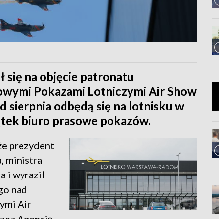
 się na objęcie patronatu
wymi Pokazami Lotniczymi Air Show
 sierpnia odbędą się na lotnisku w
ątek biuro prasowe pokazów.
że prezydent
, ministra
 i wyraził
go nad
ymi Air
zez Agencję