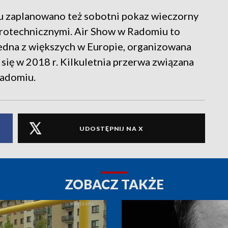
u zaplanowano też sobotni pokaz wieczorny
irotechnicznymi. Air Show w Radomiu to
 jedna z większych w Europie, organizowana
 się w 2018 r. Kilkuletnia przerwa związana
Radomiu.
UDOSTĘPNIJ NA X
ZOBACZ TAKŻE