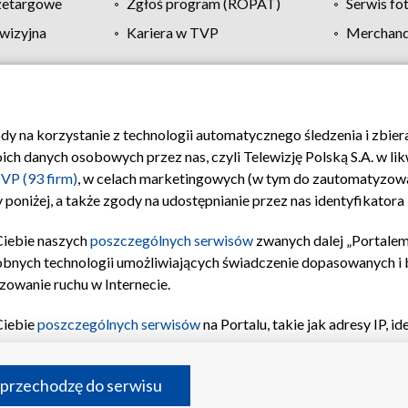
zetargowe
Zgłoś program (ROPAT)
Serwis fo
wizyjna
Kariera w TVP
Merchandi
Polityka prywatności
Moje zgody
Pomoc
Biuro re
ody na korzystanie z technologii automatycznego śledzenia i zbie
 danych osobowych przez nas, czyli Telewizję Polską S.A. w likw
VP (93 firm)
, w celach marketingowych (w tym do zautomatyzow
 poniżej, a także zgody na udostępnianie przez nas identyfikator
Ciebie naszych
poszczególnych serwisów
zwanych dalej „Portalem
obnych technologii umożliwiających świadczenie dopasowanych i be
zowanie ruchu w Internecie.
Ciebie
poszczególnych serwisów
na Portalu, takie jak adresy IP, 
sach Portalu czy historia odwiedzin będą przetwarzane przez TV
ji: przechowywania informacji na urządzeniu lub dostęp do nich,
©2026 Telewizja Polska S.A. w likwidacji
 przechodzę do serwisu
enia profilu spersonalizowanych treści, wyboru spersonalizowany