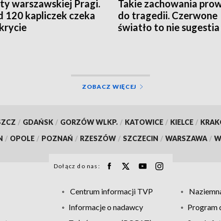
ty warszawskiej Pragi.
Takie zachowania pro
 120 kapliczek czeka
do tragedii. Czerwone
krycie
światło to nie sugestia
ZOBACZ WIĘCEJ
SZCZ
/
GDAŃSK
/
GORZÓW WLKP.
/
KATOWICE
/
KIELCE
/
KRA
N
/
OPOLE
/
POZNAŃ
/
RZESZÓW
/
SZCZECIN
/
WARSZAWA
/
W
Dołącz do nas:
Centrum informacji TVP
Naziemna
Informacje o nadawcy
Program d