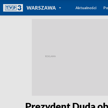
POWRÓT DO
WARSZAWA
Aktualności
Po
TVP REGIONY
Prezydent Duda ob