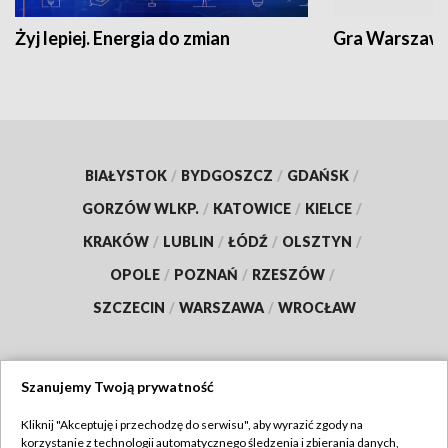
Żyj lepiej. Energia do zmian
Gra Warszaw
BIAŁYSTOK
/
BYDGOSZCZ
/
GDAŃSK
/
GORZÓW WLKP.
/
KATOWICE
/
KIELCE
/
KRAKÓW
/
LUBLIN
/
ŁÓDŹ
/
OLSZTYN
/
OPOLE
/
POZNAŃ
/
RZESZÓW
/
SZCZECIN
/
WARSZAWA
/
WROCŁAW
Szanujemy Twoją prywatność
Dołącz do nas:
Kliknij "Akceptuję i przechodzę do serwisu", aby wyrazić zgody na
korzystanie z technologii automatycznego śledzenia i zbierania danych,
TVP