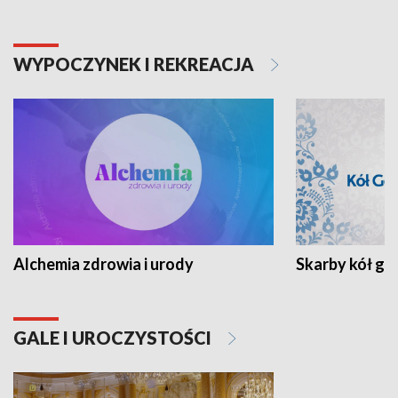
WYPOCZYNEK I REKREACJA
Alchemia zdrowia i urody
Skarby kół go
GALE I UROCZYSTOŚCI