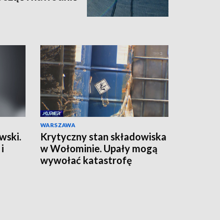
WARSZAWA
wski.
Krytyczny stan składowiska
i
w Wołominie. Upały mogą
wywołać katastrofę