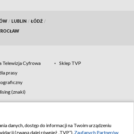
KÓW
/
LUBLIN
/
ŁÓDŹ
/
ROCŁAW
 Telewizja Cyfrowa
Sklep TVP
la prasy
tograficzny
sing (znaki)
klamy
Kontakt
rania danych, dostęp do informacji na Twoim urządzeniu
idacji (zwaną dalej również „TVP”),
Zaufanych Partnerów