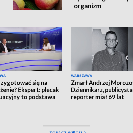
organizm
AWA
WARSZAWA
rzygotować się na
Zmarł Andrzej Morozo
żenie? Ekspert: plecak
Dziennikarz, publicysta 
acyjny to podstawa
reporter miał 69 lat
ZOBACZ WIĘCEJ