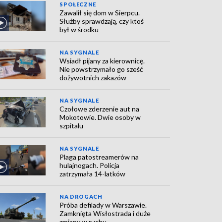
SPOŁECZNE
Zawalił się dom w Sierpcu.
Służby sprawdzają, czy ktoś
był w środku
NA SYGNALE
Wsiadł pijany za kierownicę.
Nie powstrzymało go sześć
dożywotnich zakazów
NA SYGNALE
Czołowe zderzenie aut na
Mokotowie. Dwie osoby w
szpitalu
NA SYGNALE
Plaga patostreamerów na
hulajnogach. Policja
zatrzymała 14-latków
NA DROGACH
Próba defilady w Warszawie.
Zamknięta Wisłostrada i duże
zmiany w ruchu