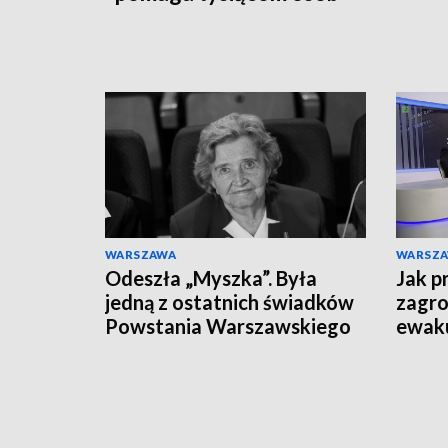
WARSZAWA
WARSZ
Odeszła „Myszka”. Była
Jak p
jedną z ostatnich świadków
zagro
Powstania Warszawskiego
ewaku