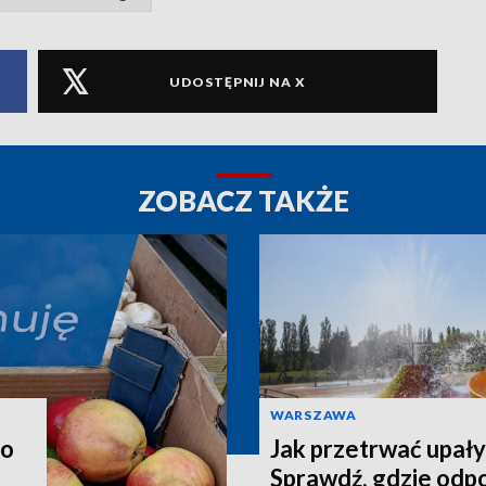
UDOSTĘPNIJ NA X
ZOBACZ TAKŻE
WARSZAWA
go
Jak przetrwać upał
Sprawdź, gdzie odp