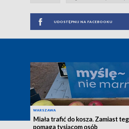
UDOSTĘPNIJ NA FACEBOOKU
WARSZAWA
Miała trafić do kosza. Zamiast te
pomaga tysiącom osób