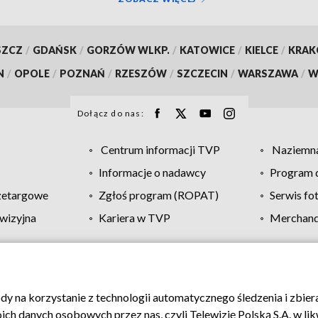
SZCZ
/
GDAŃSK
/
GORZÓW WLKP.
/
KATOWICE
/
KIELCE
/
KRA
N
/
OPOLE
/
POZNAŃ
/
RZESZÓW
/
SZCZECIN
/
WARSZAWA
/
W
Dołącz do nas:
Centrum informacji TVP
Naziemna
Informacje o nadawcy
Program d
zetargowe
Zgłoś program (ROPAT)
Serwis fo
wizyjna
Kariera w TVP
Merchandi
Polityka prywatności
Moje zgody
Pomoc
Biuro re
ody na korzystanie z technologii automatycznego śledzenia i zbie
 danych osobowych przez nas, czyli Telewizję Polską S.A. w likw