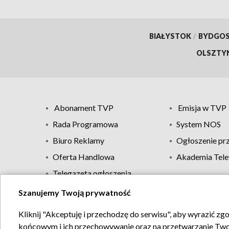
BIAŁYSTOK
/
BYDGO
OLSZTY
Abonament TVP
Emisja w TVP
Rada Programowa
System NOS
Biuro Reklamy
Ogłoszenie pr
Oferta Handlowa
Akademia Tele
Telegazeta ogłoszenia
Szanujemy Twoją prywatność
Regulamin TVP
Kliknij "Akceptuję i przechodzę do serwisu", aby wyrazić zg
końcowym i ich przechowywanie oraz na przetwarzanie Twoich