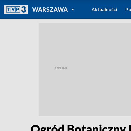
POWRÓT DO
WARSZAWA
Aktualności
Po
TVP REGIONY
Ogród Botaniczny 