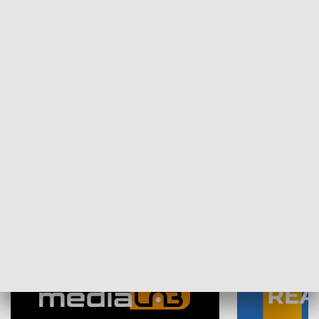
Plebiscyt Najlepsi Sportowcy
Wiadomości 
Warszawy 2025
SPOŁECZEŃSTWO