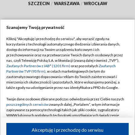
SZCZECIN
/
WARSZAWA
/
WROCŁAW
Szanujemy Twoją prywatność
Dołącz do nas:
Kliknij "Akceptuję i przechodzę do serwisu", aby wyrazić zgody na
korzystanie z technologii automatycznego śledzenia i zbierania danych,
TVP
dostęp do informacji na Twoim urządzeniu końcowym i ich
Abonament TVP
przechowywanie oraz na przetwarzanie Twoich danych osobowych przez
Regulamin TVP
nas, czyli Telewizję Polską S.A. w likwidacji (zwaną dalej również „TVP”),
Emisja w TVP
Zaufanych Partnerów z IAB* (1201 firm)
oraz pozostałych
Zaufanych
Polityka prywatności
Partnerów TVP (93 firm)
, w celach marketingowych (w tym do
Centrum informacji TVP
Moje zgody
zautomatyzowanego dopasowania reklam do Twoich zainteresowań i
mierzenia ich skuteczności) i pozostałych, które wskazujemy poniżej, a
Naziemna Telewizja Cyfrowa
Pomoc
także zgody na udostępnianie przez nas identyfikatora PPID do Google.
Sklep TVP
Biuro reklamy
Twoje dane osobowe zbierane podczas odwiedzania przez Ciebie naszych
Rada Programowa
poszczególnych serwisów
zwanych dalej „Portalem”, w tym informacje
Kontakt
zapisywane za pomocą technologii takich jak: pliki cookie, sygnalizatory
System NOS
WWW lub innych podobnych technologii umożliwiających świadczenie
dopasowanych i bezpiecznych usług, personalizację treści oraz reklam,
Informacje o nadawcy
Kanały
udostępnianie funkcji mediów społecznościowych oraz analizowanie
Akceptuję i przechodzę do serwisu
ruchu w Internecie.
Program dla prasy