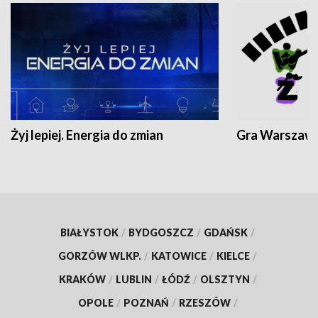
Żyj lepiej. Energia do zmian
Gra Warszaw
BIAŁYSTOK
/
BYDGOSZCZ
/
GDAŃSK
/
GORZÓW WLKP.
/
KATOWICE
/
KIELCE
/
KRAKÓW
/
LUBLIN
/
ŁÓDŹ
/
OLSZTYN
/
OPOLE
/
POZNAŃ
/
RZESZÓW
/