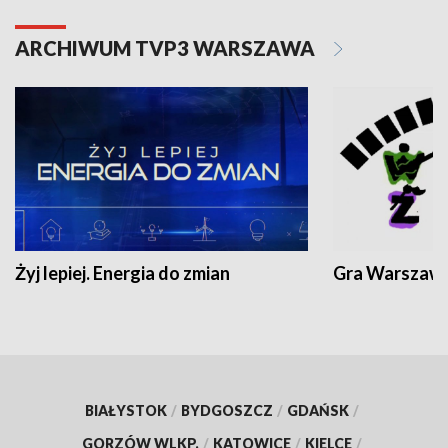
ARCHIWUM TVP3 WARSZAWA
Żyj lepiej. Energia do zmian
Gra Warszaw
BIAŁYSTOK
/
BYDGOSZCZ
/
GDAŃSK
/
GORZÓW WLKP.
/
KATOWICE
/
KIELCE
/