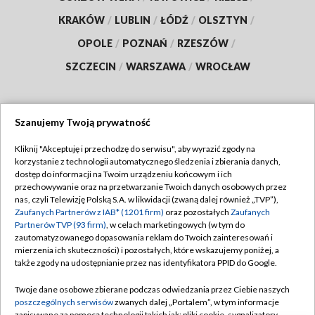
KRAKÓW
/
LUBLIN
/
ŁÓDŹ
/
OLSZTYN
/
OPOLE
/
POZNAŃ
/
RZESZÓW
/
SZCZECIN
/
WARSZAWA
/
WROCŁAW
Szanujemy Twoją prywatność
Dołącz do nas:
Kliknij "Akceptuję i przechodzę do serwisu", aby wyrazić zgody na
korzystanie z technologii automatycznego śledzenia i zbierania danych,
TVP
dostęp do informacji na Twoim urządzeniu końcowym i ich
Abonament TVP
przechowywanie oraz na przetwarzanie Twoich danych osobowych przez
Regulamin TVP
nas, czyli Telewizję Polską S.A. w likwidacji (zwaną dalej również „TVP”),
Emisja w TVP
Zaufanych Partnerów z IAB* (1201 firm)
oraz pozostałych
Zaufanych
Polityka prywatności
Partnerów TVP (93 firm)
, w celach marketingowych (w tym do
Centrum informacji TVP
Moje zgody
zautomatyzowanego dopasowania reklam do Twoich zainteresowań i
mierzenia ich skuteczności) i pozostałych, które wskazujemy poniżej, a
Naziemna Telewizja Cyfrowa
Pomoc
także zgody na udostępnianie przez nas identyfikatora PPID do Google.
Sklep TVP
Biuro reklamy
Twoje dane osobowe zbierane podczas odwiedzania przez Ciebie naszych
Rada Programowa
poszczególnych serwisów
zwanych dalej „Portalem”, w tym informacje
Kontakt
zapisywane za pomocą technologii takich jak: pliki cookie, sygnalizatory