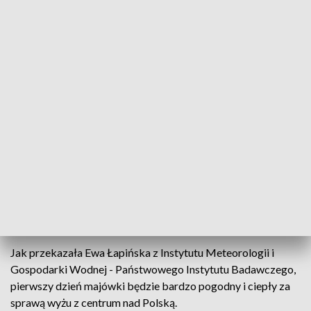
fot. PAP/Leszek Szymański
W poniedziałek niemal w całej Polsce będzie
pogodnie i słonecznie, i ciepło. Jak powiedziała PAP
Ewa Łapińska, synoptyk Centralnego Biura
Prognoz IMGW-PIB, już od wtorku można
spodziewać się pogorszenia pogody.
Jak przekazała Ewa Łapińska z Instytutu Meteorologii i
Gospodarki Wodnej - Państwowego Instytutu Badawczego,
pierwszy dzień majówki będzie bardzo pogodny i ciepły za
sprawą wyżu z centrum nad Polską.