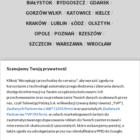
BIAŁYSTOK
/
BYDGOSZCZ
/
GDAŃSK
/
GORZÓW WLKP.
/
KATOWICE
/
KIELCE
/
KRAKÓW
/
LUBLIN
/
ŁÓDŹ
/
OLSZTYN
/
OPOLE
/
POZNAŃ
/
RZESZÓW
/
SZCZECIN
/
WARSZAWA
/
WROCŁAW
Szanujemy Twoją prywatność
Dołącz do nas:
Kliknij "Akceptuję i przechodzę do serwisu", aby wyrazić zgody na
korzystanie z technologii automatycznego śledzenia i zbierania danych,
TVP
dostęp do informacji na Twoim urządzeniu końcowym i ich
Abonament TVP
przechowywanie oraz na przetwarzanie Twoich danych osobowych przez
Regulamin TVP
nas, czyli Telewizję Polską S.A. w likwidacji (zwaną dalej również „TVP”),
Emisja w TVP
Polityka prywatności
Zaufanych Partnerów z IAB* (1201 firm)
oraz pozostałych
Zaufanych
Partnerów TVP (93 firm)
, w celach marketingowych (w tym do
Centrum informacji TVP
Moje zgody
zautomatyzowanego dopasowania reklam do Twoich zainteresowań i
mierzenia ich skuteczności) i pozostałych, które wskazujemy poniżej, a
Naziemna Telewizja Cyfrowa
Pomoc
także zgody na udostępnianie przez nas identyfikatora PPID do Google.
Sklep TVP
Biuro reklamy