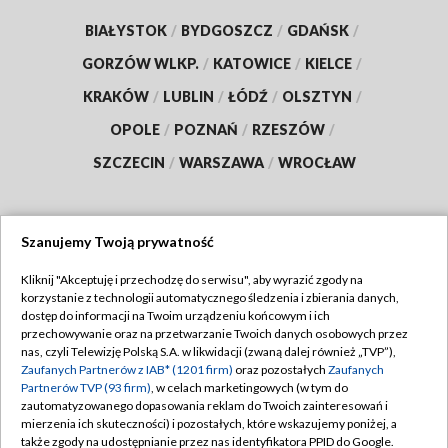
BIAŁYSTOK
/
BYDGOSZCZ
/
GDAŃSK
/
GORZÓW WLKP.
/
KATOWICE
/
KIELCE
/
KRAKÓW
/
LUBLIN
/
ŁÓDŹ
/
OLSZTYN
/
OPOLE
/
POZNAŃ
/
RZESZÓW
/
SZCZECIN
/
WARSZAWA
/
WROCŁAW
Szanujemy Twoją prywatność
Dołącz do nas:
Kliknij "Akceptuję i przechodzę do serwisu", aby wyrazić zgody na
korzystanie z technologii automatycznego śledzenia i zbierania danych,
TVP
dostęp do informacji na Twoim urządzeniu końcowym i ich
Abonament TVP
przechowywanie oraz na przetwarzanie Twoich danych osobowych przez
Regulamin TVP
nas, czyli Telewizję Polską S.A. w likwidacji (zwaną dalej również „TVP”),
Emisja w TVP
Polityka prywatności
Zaufanych Partnerów z IAB* (1201 firm)
oraz pozostałych
Zaufanych
Partnerów TVP (93 firm)
, w celach marketingowych (w tym do
Centrum informacji TVP
Moje zgody
zautomatyzowanego dopasowania reklam do Twoich zainteresowań i
mierzenia ich skuteczności) i pozostałych, które wskazujemy poniżej, a
Naziemna Telewizja Cyfrowa
Pomoc
także zgody na udostępnianie przez nas identyfikatora PPID do Google.