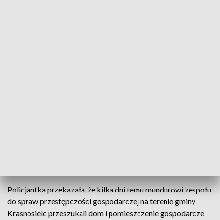
fot. TVP3 Warszawa
Prawie 40 tys. sztuk papierosów bez polskich
znaków akcyzy ujawnili i zabezpieczyli policjanci z
Makowa Mazowieckiego. Gdyby papierosy trafiły
do sprzedaży, Skarb Państwa straciłby blisko 48
tys. zł - poinformowała w sobotę rzeczniczka
makowskiej policji podkom. Monika Winnik.
Policjantka przekazała, że kilka dni temu mundurowi zespołu
do spraw przestępczości gospodarczej na terenie gminy
Krasnosielc przeszukali dom i pomieszczenie gospodarcze