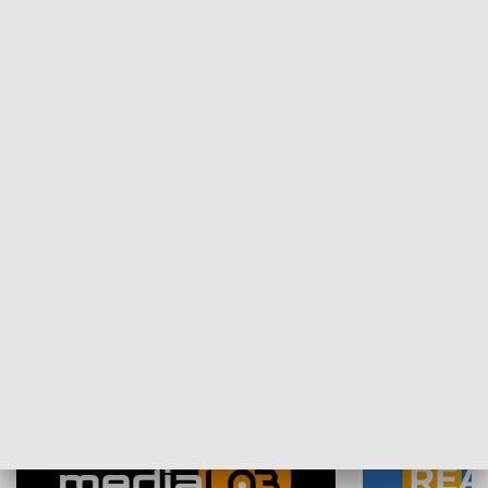
Plebiscyt Najlepsi Sportowcy
Wiadomości 
Warszawy 2025
SPOŁECZEŃSTWO