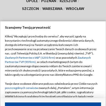
OPOLE
/
POZNAŃ
/
RZESZÓW
/
SZCZECIN
/
WARSZAWA
/
WROCŁAW
Szanujemy Twoją prywatność
Dołącz do nas:
Kliknij "Akceptuję i przechodzę do serwisu", aby wyrazić zgody na
korzystanie z technologii automatycznego śledzenia i zbierania danych,
TVP
dostęp do informacji na Twoim urządzeniu końcowym i ich
Abonament TVP
przechowywanie oraz na przetwarzanie Twoich danych osobowych przez
Regulamin TVP
nas, czyli Telewizję Polską S.A. w likwidacji (zwaną dalej również „TVP”),
Emisja w TVP
Zaufanych Partnerów z IAB* (1201 firm)
oraz pozostałych
Zaufanych
Polityka prywatności
Partnerów TVP (93 firm)
, w celach marketingowych (w tym do
Centrum informacji TVP
Moje zgody
zautomatyzowanego dopasowania reklam do Twoich zainteresowań i
mierzenia ich skuteczności) i pozostałych, które wskazujemy poniżej, a
Naziemna Telewizja Cyfrowa
Pomoc
także zgody na udostępnianie przez nas identyfikatora PPID do Google.
Sklep TVP
Biuro reklamy
Twoje dane osobowe zbierane podczas odwiedzania przez Ciebie naszych
Rada Programowa
poszczególnych serwisów
zwanych dalej „Portalem”, w tym informacje
Kontakt
zapisywane za pomocą technologii takich jak: pliki cookie, sygnalizatory
System NOS
WWW lub innych podobnych technologii umożliwiających świadczenie
dopasowanych i bezpiecznych usług, personalizację treści oraz reklam,
Informacje o nadawcy
Kanały
udostępnianie funkcji mediów społecznościowych oraz analizowanie