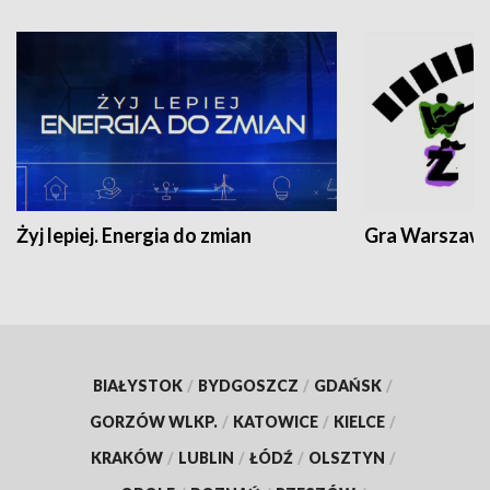
Żyj lepiej. Energia do zmian
Gra Warszaw
BIAŁYSTOK
/
BYDGOSZCZ
/
GDAŃSK
/
GORZÓW WLKP.
/
KATOWICE
/
KIELCE
/
KRAKÓW
/
LUBLIN
/
ŁÓDŹ
/
OLSZTYN
/